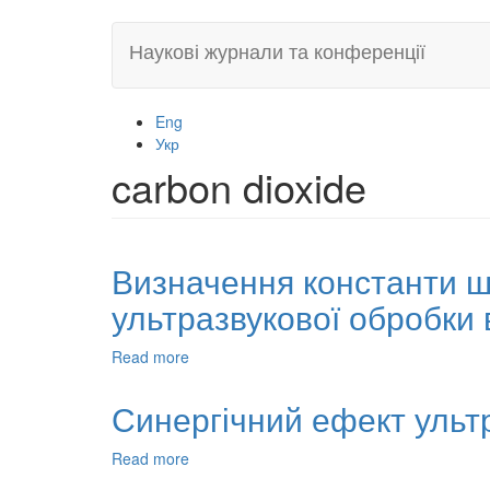
Skip
Наукові журнали та конференції
to
main
content
Eng
Укр
carbon dioxide
Визначення константи шв
ультразвукової обробки в
Read more
about
Визначення
константи
Синергічний ефект ультр
швидкості
руйнування
Read more
about
мікроорганізмів
Синергічний
після