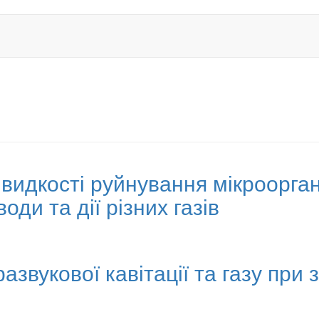
идкості руйнування мікрооргані
оди та дії різних газів
азвукової кавітації та газу при