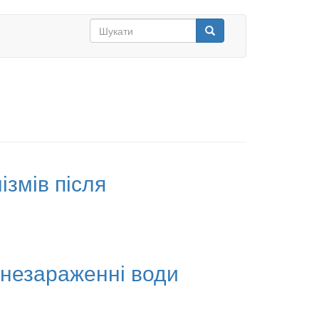
Search
form
Шукати
змів після
 знезараженні води