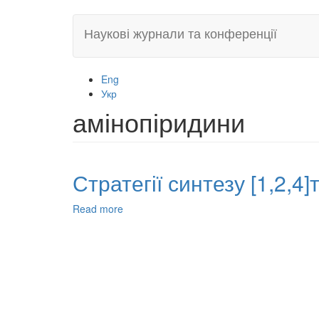
Skip
Наукові журнали та конференції
to
main
content
Eng
Укр
амінопіридини
Стратегії синтезу [1,2,4
Read more
about
Стратегії
синтезу
[1,2,4]триазоло
[1,5-
a]піридин-8-
карбонітрилів