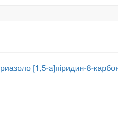
]триазоло [1,5-a]піридин-8-карбо