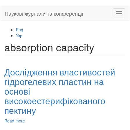
Skip
Наукові журнали та конференції
Toggl
to
naviga
main
content
Eng
Укр
absorption capacity
Дослідження властивостей
гідрогелевих пластин на
основі
високоестерифікованого
пектину
Read more
about
Дослідження