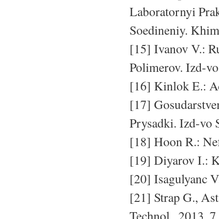
Laboratornyi Pr
Soedineniy. Khim
[15] Ivanov V.: 
Polimerov. Izd-vo
[16] Kinlok E.: A
[17] Gosudarstve
Prysadki. Izd-vo
[18] Hoon R.: Ne
[19] Diyarov I.: 
[20] Isagulyanc 
[21] Strap G., As
Technol., 2013, 7