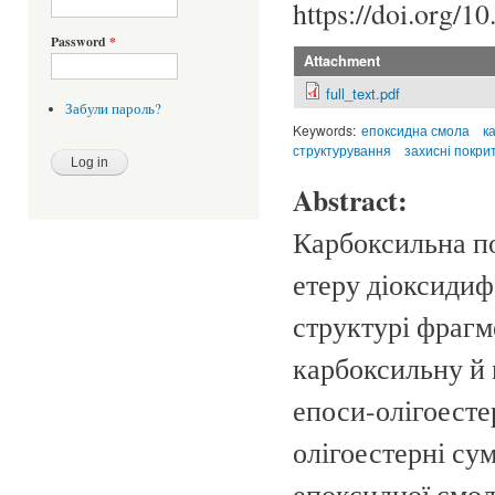
https://doi.org/1
Password
*
Attachment
full_text.pdf
Забули пароль?
Keywords:
епоксидна смола
к
структурування
захисні покри
Abstract:
Карбоксильна по
етеру діоксидиф
структурі фрагм
карбоксильну й 
епоси-олігоесте
олігоестерні су
епоксидної смол