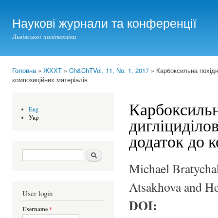
Ski
mai
Наукові журнали та конференції
con
Львівської політехніки
Головна
»
ЖХХТ
»
Ch&ChTVol. 11, No. 1, 2017
» Карбоксильна похідн
You are here
композиційних матеріалів
Карбоксильн
Eng
Укр
дигліциділо
додаток до 
Search form
Шукати
Michael Bratycha
Atsakhova and He
User login
DOI:
Username
*