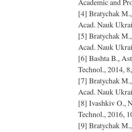
Academic and Pro
[4] Bratychak M.,
Acad. Nauk Ukrai
[5] Bratychak M.,
Acad. Nauk Ukrain
[6] Bashta B., As
Technol., 2014, 8
[7] Bratychak M.,
Acad. Nauk Ukrain
[8] Ivashkiv O., 
Technol., 2016, 1
[9] Bratychak M.,