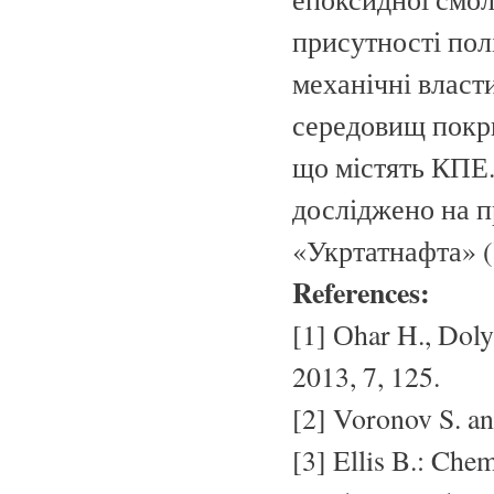
присутності пол
механічні власти
середовищ покри
що містять КПЕ.
досліджено на п
«Укртатнафта» (
References:
[1] Оhar H., Dol
2013, 7, 125.
[2] Voronov S. a
[3] Ellis B.: Che