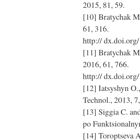
2015, 81, 59.
[10] Bratychak M.,
61, 316.
http:// dx.doi.or
[11] Bratychak M.,
2016, 61, 766.
http:// dx.doi.or
[12] Iatsyshyn O.
Technol., 2013, 7,
[13] Siggia C. an
po Funktsionaln
[14] Toroptseva 