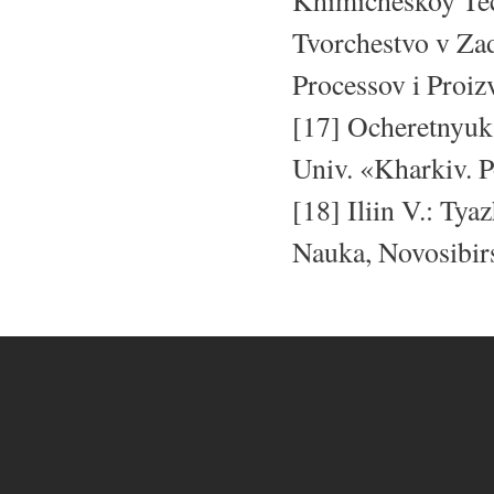
Khimicheskoy Tech
Tvorchestvo v Za
Processov i Proi
[17] Ocheretnyuk 
Univ. «Kharkiv. Po
[18] Iliin V.: Ty
Nauka, Novosibir