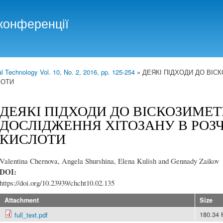
Skip to
main
конференції
content
 Technology Vol. 10, No. 2, 2016, pp. 125-254
» ДЕЯКІ ПІДХОДИ ДО ВІ
ЛОТИ
ДЕЯКІ ПІДХОДИ ДО ВІСКОЗИМЕ
ДОСЛІДЖЕННЯ ХІТОЗАНУ В РОЗ
КИСЛОТИ
Valentina Chernova, Angela Shurshina, Elena Kulish and Gennady Zaikov
DOI:
https://doi.org/10.23939/chcht10.02.135
Attachment
Size
180.34
full_text.pdf