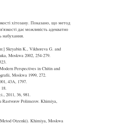
зкості хітозану. Показано, що метод
в'язкості дає можливість адекватно
ь набухання.
in:] Skryabin K., Vikhoreva G. and
Nauka, Moskwa 2002, 254-279.
323.
“Modern Perspectives in Chitin and
ografii, Moskwa 1999, 272.
001, 43A, 1797.
 18.
i., 2011, 36, 981.
u Rastvorov Polimerov. Khimiya,
y Metod Otzenki). Khimiya, Moskwa