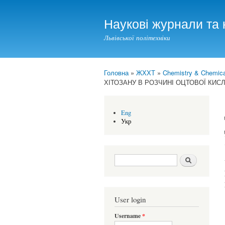
Наукові журнали та 
Львівської політехніки
Головна
»
ЖХХТ
»
Chemistry & Chemical
You are here
ХІТОЗАНУ В РОЗЧИНІ ОЦТОВОЇ КИС
Eng
Укр
Search form
Шукати
User login
Username
*