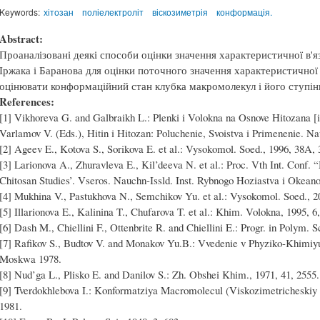
Keywords:
хітозан
поліелектроліт
віскозиметрія
конформація.
Abstract:
Проаналізовані деякі способи оцінки значення характеристичної в'я
Іржака і Баранова для оцінки поточного значення характеристичної 
оцінювати конформаційний стан клубка макромолекул і його ступін
References:
[1] Vikhoreva G. and Galbraikh L.: Plenki i Volokna na Osnove Hitozana [
Varlamov V. (Eds.), Hitin i Hitozan: Poluchenie, Svoistva i Primenenie. 
[2] Ageev E., Kotova S., Sorikova E. et al.: Vysokomol. Soed., 1996, 38A, 
[3] Larionova A., Zhuravleva E., Kil’deeva N. et al.: Proc. Vth Int. Conf. 
Chitosan Studies’. Vseros. Nauchn-Issld. Inst. Rybnogo Hoziastva i Okean
[4] Mukhina V., Pastukhova N., Semchikov Yu. et al.: Vysokomol. Soed., 2
[5] Illarionova E., Kalinina T., Chufarova T. et al.: Khim. Volokna, 1995, 6,
[6] Dash M., Chiellini F., Ottenbrite R. and Chiellini E.: Progr. in Polym. Sc
[7] Rafikov S., Budtov V. and Monakov Yu.B.: Vvedenie v Phyziko-Khimiy
Moskwa 1978.
[8] Nud’ga L., Plisko E. and Danilov S.: Zh. Obshei Khim., 1971, 41, 2555.
[9] Tverdokhlebova I.: Konformatziya Macromolecul (Viskozimetricheski
1981.