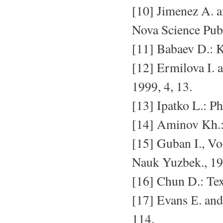
[10] Jimenez A. 
Nova Science Pub
[11] Babaev D.: K
[12] Ermilova I. 
1999, 4, 13.
[13] Ipatko L.: P
[14] Aminov Kh.:
[15] Guban I., V
Nauk Yuzbek., 19
[16] Chun D.: Text
[17] Evans Е. and
114.