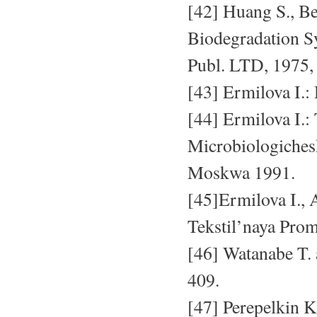
[42] Huang S., Bel
Biodegradation S
Publ. LTD, 1975,
[43] Ermilova I.:
[44] Ermilova I.:
Microbiologiches
Moskwa 1991.
[45]Ermilova I., 
Tekstil’naya Prom
[46] Watanabe T. 
409.
[47] Perepelkin K