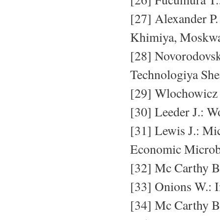
[27] Alexander P.
Khimiya, Moskwa
[28] Novorodovsk
Technologiya She
[29] Wlochowicz A
[30] Leeder J.: Wo
[31] Lewis J.: Mic
Economic Microbi
[32] Mc Carthy B.
[33] Onions W.: I
[34] Mc Carthy B.