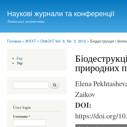
Ski
mai
Наукові журнали та конференції
con
Львівської політехніки
Головна
»
ЖХХТ
»
Ch&ChT Vol. 6, No. 3, 2012
» Біодеструкція і біоп
You are here
Біодеструкц
Eng
Укр
природних п
Elena Pekhtashev
Search form
Шукати
Zaikov
DOI:
User login
https://doi.org/1
Username
*