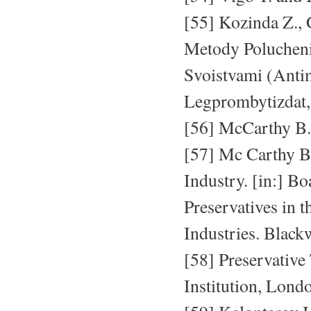
[55] Kozinda Z., 
Metody Polucheni
Svoistvami (Anti
Legprombytizdat
[56] McCarthy B.:
[57] Mc Carthy B.
Industry. [in:] B
Preservatives in 
Industries. Black
[58] Preservative 
Institution, Lond