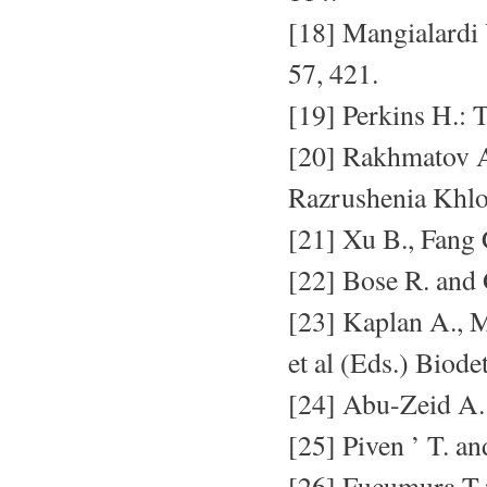
[18] Mangialardi Y
57, 421.
[19] Perkins H.: T
[20] Rakhmatov A.
Razrushenia Khl
[21] Xu B., Fang 
[22] Bose R. and G
[23] Kaplan A., M
et al (Eds.) Biode
[24] Abu-Zeid A. 
[25] Piven ’ T. a
[26] Fucumura T.: