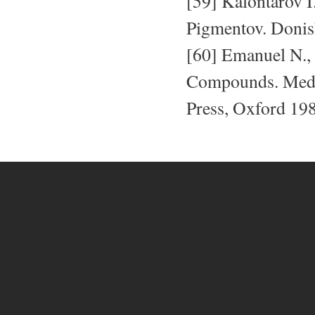
[59] Kalontarov I
Pigmentov. Donis
[60] Emanuel N.,
Compounds. Mediu
Press, Oxford 19