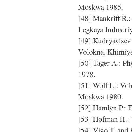
Moskwa 1985.
[48] Mankriff R.:
Legkaya Industri
[49] Kudryavtsev
Volokna. Khimiy
[50] Tager A.: P
1978.
[51] Wolf L.: Vo
Moskwa 1980.
[52] Hamlyn P.: Te
[53] Hofman H.: T
[54] Vigo T. and 