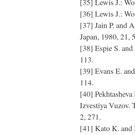
[35] Lewis J.: Woo
[36] Lewis J.: Woo
[37] Jain P. and 
Japan, 1980, 21, 
[38] Espie S. and
113.
[39] Evans E. and
114.
[40] Pekhtasheva 
Izvestiya Vuzov. 
2, 271.
[41] Kato K. and 