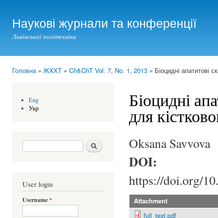
Ski
mai
Наукові журнали та конференції
con
Львівської політехніки
Головна
»
ЖХХТ
»
Ch&ChT Vol. 7, No. 1, 2013
» Біоцидні апатитові с
You are here
Біоцидні апа
Eng
Укр
для кістков
Oksana Savvova
Search form
Шукати
DOI:
https://doi.org/1
User login
Username
*
Attachment
full_text.pdf