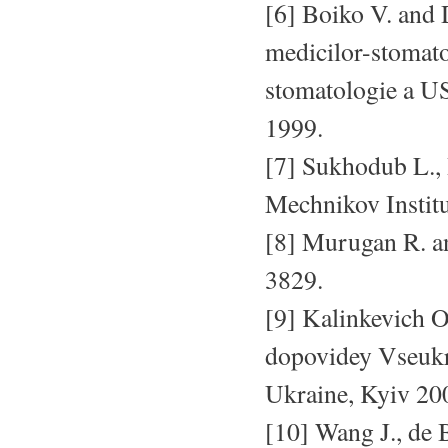
[6] Boiko V. and 
medicilor-stomatol
stomatologie a U
1999.
[7] Sukhodub L., 
Mechnikov Institu
[8] Murugan R. a
3829.
[9] Kalinkevich O.
dopovidey Vseukr
Ukraine, Kyiv 20
[10] Wang J., de B