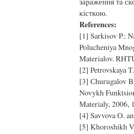
зараження та ск
кісткою.
References:
[1] Sarkisov P.: 
Polucheniya Mnog
Materialov. RHTU
[2] Petrovskaya T.
[3] Сhurugalov B
Novykh Funktsion
Materialy, 2006, 1
[4] Savvova O. an
[5] Khoroshikh V.