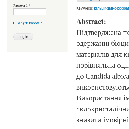
Password
*
Keywords:
кальційсилікофосфат
Abstract:
Забули пароль?
Підтверджена пе
одержанні біоци
матеріалів для 
порівняльна оці
до Саndida albica
використовуютьс
Використання ім
склокристалічни
знизити імовірн