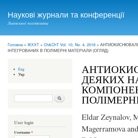
Ski
mai
Наукові журнали та конференції
con
Львівської політехніки
Головна
»
ЖХХТ
»
Ch&ChT Vol. 10, No. 4, 2016
» АНТИОКИСНЮВАЛЬ
You are here
ІНТЕГРОВАНИХ В ПОЛІМЕРНІ МАТЕРІАЛИ (ОГЛЯД)
АНТИОКИС
Eng
Укр
ДЕЯКИХ Н
КОМПОНЕН
ПОЛІМЕРНІ
Search form
Шукати
Eldar Zeynalov, 
User login
Magerramova and
Username
*