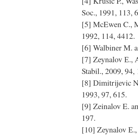
[4] Krusic P., Wa
Soc., 1991, 113, 
[5] McEwen C., M
1992, 114, 4412.
[6] Walbiner M. a
[7] Zeynalov Е., 
Stabil., 2009, 94,
[8] Dimitrijevic 
1993, 97, 615.
[9] Zeinalov E. a
197.
[10] Zeynalov Е.,