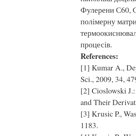
Фулерени С60, С
полімерну матри
термоокиснювал
процесів.
References:
[1] Kumar A., De
Sci., 2009, 34, 47
[2] Cioslowski J.:
and Their Derivat
[3] Krusic P., Was
1183.