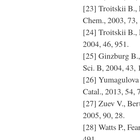
[23] Troitskii B.,
Chem., 2003, 73,
[24] Troitskii B.,
2004, 46, 951.
[25] Ginzburg B.,
Sci. B, 2004, 43, 
[26] Yumagulova R
Catal., 2013, 54, 
[27] Zuev V., Bert
2005, 90, 28.
[28] Watts P., Fea
491.