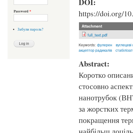
DOI:
https://doi.org/1
Password
*
Attachment
Забули пароль?
full_text.pdf
Keywords:
фулерен
вуглецеві
акцептор радикалів
стабілізат
Abstract:
Коротко описаний
стосовно аспект
нанотрубок (ВНТ
за жорстких те
покращення терм
найбільш доціль