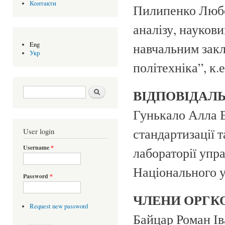
Контакти
Пилипенко Любо
аналізу, науков
навчальним закл
Eng
Укр
політехніка”, к.е
Search form
Search
ВІДПОВІДАЛЬ
Гунькало Алла В
стандартизації 
User login
Username
*
лабораторії упр
Національного ун
Password
*
ЧЛЕНИ ОРГК
Request new password
Байцар Роман Ів