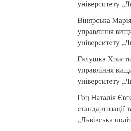
університету „Ль
Вінярська Марія
управління вищ
університету „Л
Галушка Христин
управління вищ
університету „Л
Гоц Наталія Євг
стандартизації 
„Львівська політ