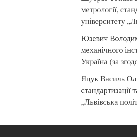
метрології, стан
університету „Л
Юзевич Володим
механічного інст
Україна (за згод
Яцук Василь Оле
стандартизації 
„Львівська політ