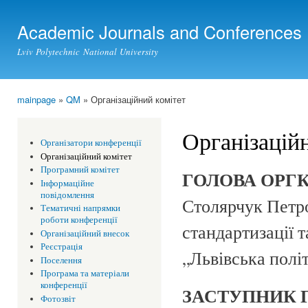
Ski
mai
Academic Journals and Conferences
con
Lviv Polytechnic National University
mainpage
»
QM
» Організаційний комітет
You are here
Організацій
Організатори конференції
Організаційний комітет
Програмний комітет
ГОЛОВА ОРГ
Інформаційне
повідомлення
Столярчук Петро
Тематичні напрямки
роботи конференції
стандартизації 
Організаційний внесок
Реєстрація
„Львівська політ
Поселення
Програма та матеріали
конференції
ЗАСТУПНИК 
Фотозвіт