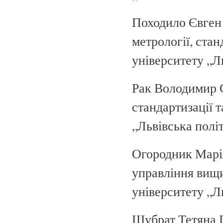
Походило Євген
метрології, стан
університету „Ль
Рак Володимир С
стандартизації 
„Львівська політе
Огородник Марія
управління вищ
університету „Л
Шубрат Тетяна П