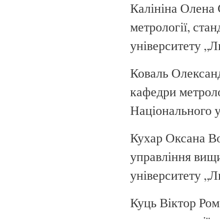
Калініна Олена С
метрології, стан
університету „Л
Коваль Олександ
кафедри метролог
Національного у
Кухар Оксана Во
управління вищ
університету „Л
Куць Віктор Ром