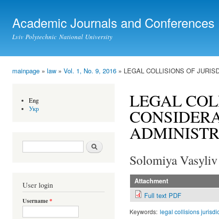
Ski
mai
Academic Journals and Conferences
con
Lviv Polytechnic National University
mainpage
»
law
»
Vol. 1, No. 9, 2016
» LEGAL COLLISIONS OF JURIS
You are here
LEGAL COL
Eng
Укр
CONSIDERA
ADMINISTR
Search form
Search
Solomiya Vasyliv
Attachment
User login
Full text PDF
Username
*
Keywords:
legal collisions jurisd