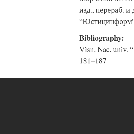
изд., перераб. 
“Юстицинформ”. 
Bibliography:
Vìsn. Nac. unìv. “
181–187