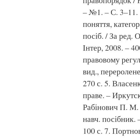
правопорядок / 
– №1. – С. 3–11.
поняття, категорі
посіб. / За ред.
Iнтер, 2008. – 4
правовому регул
вид., переролене
270 с. 5. Власе
праве. – Иркутск
Рабінович П. М. 
навч. посібник. –
100 с. 7. Портно