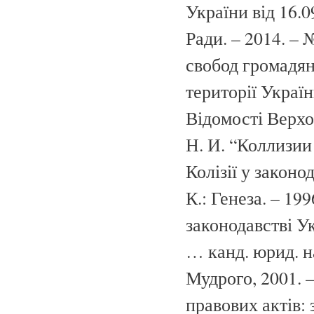
України від 16.
Ради. – 2014. – 
свобод громадян
території Україн
Відомості Верхов
Н. И. “Коллизии
Колізії у законо
К.: Генеза. – 199
законодавстві У
… канд. юрид. н
Мудрого, 2001. –
правових актів: