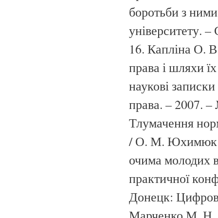
боротьби з ними
університету. – 
16. Капліна О. 
права і шляхи їх
наукові записки
права. – 2007. –
Тлумачення норм
/ О. М. Юхимюк 
очима молодих в
практичної конфе
Донецк: Цифровая
Марченко М. Н. 