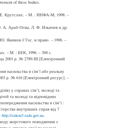
ovement of these bodies.
Е. Крутсхих. – М. : ИНФА-М, 1998. –
. А. Араб-Оглы, Л. Ф. Ильичев и др.
 Якимов // Гос. и право. – 1996. –
. – М. : БЕК, 1996. – 368 c.
да 2001 р. № 2789-III [Електронний
ня насильства в сім’ї або реальну
003 р. № 616 [Електронний ресурс]. –
ілів) у справах сім’ї, молоді та
дітей та молоді та відповідних
 попередження насильства в сім’ї :
стерства внутрішніх справ від 7
:
http://zakon3.rada.gov.ua
.
иводу жорстокого поводження з
ету у справах сім’ї та молоді,