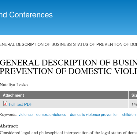
Skip to
main
nd Conferences
content
ENERAL DESCRIPTION OF BUSINESS STATUS OF PREVENTION OF DO
GENERAL DESCRIPTION OF BUSIN
PREVENTION OF DOMESTIC VIOL
Nataliya Lesko
Attachment
Si
14
Full text PDF
Keywords:
violence
domestic violence
domestic violence prevention
children
Abstract:
Considered legal and philosophical interpretation of the legal status of dom