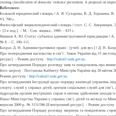
existing classification of domestic violence prevention. A proposal on impr
References:
Большой юридический словарь / А. Я. Сухарева, В. Д. Зорькина, В. 
VІ, 790 с.
Философский энциклопедический словарь / сост. С. С. Аверинцев, Э
– [2-е изд.]. – М. : Сов. энцикл., 1989. – 815 с.
Якимов А. Ю. Статус субъекта административной юрисдикции / А. Ю.
№ 8. – С. 100–111.
Бахрах Д. Н. Административное право : [учеб. для вуз.] / Д. Н. Бахрах
Про попередження насильства в сім’ї : Закон України від 15 листопа
ресурс]. – Режим доступу :
http://zakon3.rada.gov.ua
.
Про затвердження Порядку розгляду заяв та повідомлень про вчинен
його загрозу : Постанова Кабінету Міністрів України від 26 квітня 2
Режим доступу :
http://zakon3.rada.gov.ua
.
Про затвердження Інструкції щодо порядку взаємодії управлінь (відд
спорту, служб у справах дітей, центрів соціальних служб для сім’ї, 
підрозділів органів внутрішніх справ із питань здійснення заходів із
Наказ Міністерства України у справах сім’ї, дітей та молоді та Міні
вересня 2009 р. № 3131/386 [Електронний ресурс]. – Режим доступу 
Про затвердження Порядку розгляду звернень та повідомлень з пр
дітьми або реальної загрози його вчинення : Наказ Державного коміт