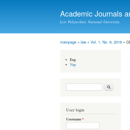
Academic Journals a
Lviv Polytechnic National University
mainpage
»
law
»
Vol. 1, No. 9, 2016
» G
You are here
Eng
Укр
Search form
Search
User login
Username
*