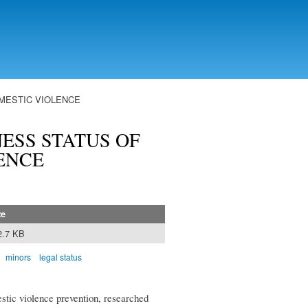
MESTIC VIOLENCE
ESS STATUS OF
ENCE
ze
2.7 KB
minors
legal status
estic violence prevention, researched