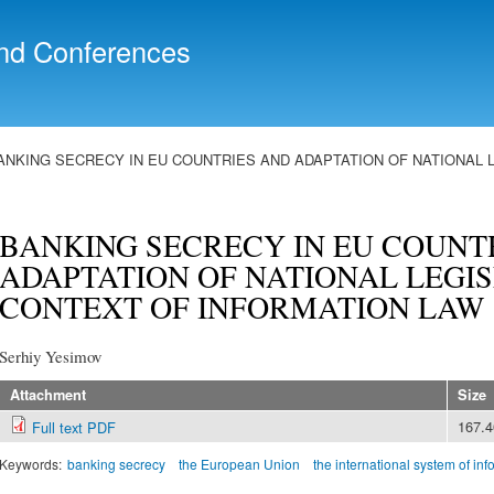
Skip to
main
nd Conferences
content
ANKING SECRECY IN EU COUNTRIES AND ADAPTATION OF NATIONAL L
BANKING SECRECY IN EU COUNT
ADAPTATION OF NATIONAL LEGIS
CONTEXT OF INFORMATION LAW
Serhiy Yesimov
Attachment
Size
167.
Full text PDF
Keywords:
banking secrecy
the European Union
the international system of i