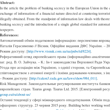
Abstract:
In the article the problem of banking secrecy in the European Union in the c
exchange of information of a financial nature directed at countering terrori
illegally obtained. From the standpoint of information law deals with theoret
banking secrecy and the introduction of a single global standard for autom
taxpayers.
References:
Автоматичний обмін податковою інформацією: перспективи впровад
Наталія Герасименко // Вісник. Офіційне видання ДФС України. – 20
Режим доступу: [
http://www.visnuk.com.ua/ua/pubs/id/8224]
.
Реферативний огляд європейського права (інформаційно-аналітичний д
заг. ред. В. О. Зайчука. – К.: Ін-т законодавства Верховної Ради Украї
Угода про асоціацію між Україною, з однієї сторони, та Європейс
співтовариством з атомної енергії і їхніми державами-членами, з і
– Режим доступу: [
http://zakon3.rada.gov.ua/laws/show/984_011]
.
Risk Management. Законодательные регулирования института банков
европейских стран. Taurus group. Taurus Ltd. 2015. [Електронний ре
group.eu/ru/about-us/
Останні тенденції у сфері міжнародного оподаткування. Обмін под
офшорних структур. 23 червня 2015 року. Building better working wor