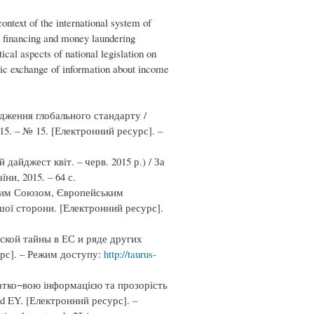
ontext of the international system of
st financing and money laundering
ical aspects of national legislation on
atic exchange of information about income
ження глобального стандарту /
15. – № 15. [Електронний ресурс]. –
айджест квіт. – черв. 2015 р.) / За
ни, 2015. – 64 с.
ьким Союзом, Європейським
ншої сторони. [Електронний ресурс].
ской тайны в ЕС и ряде других
сурс]. – Режим доступу:
http://taurus-
атко¬вою інформацією та прозорість
ld EY. [Електронний ресурс]. –