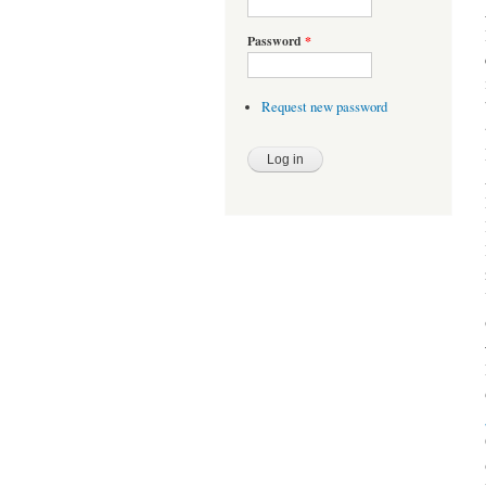
Password
*
Request new password