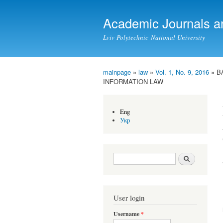
Academic Journals a
Lviv Polytechnic National University
mainpage
»
law
»
Vol. 1, No. 9, 2016
» B
You are here
INFORMATION LAW
Eng
Укр
Search form
Search
User login
Username
*