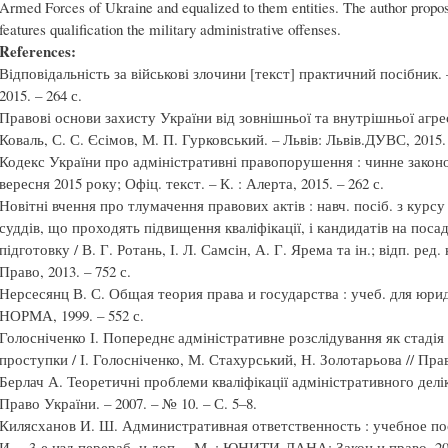
Armed Forces of Ukraine and equalized to them entities. The author propose
features qualification the military administrative offenses.
References:
Відповідальність за військові злочини [текст] практичний посібник. 
2015. – 264 с.
Правові основи захисту України від зовнішньої та внутрішньої агресії
Коваль, С. С. Єсімов, М. П. Гурковський. – Львів: Львів.ДУВС, 2015. 
Кодекс України про адміністративні правопорушення : чинне законод
вересня 2015 року; Офіц. текст. – К. : Алерта, 2015. – 262 с.
Новітні вчення про тлумачення правових актів : навч. посіб. з курс
суддів, що проходять підвищення кваліфікації, і кандидатів на поса
підготовку / В. Г. Ротань, І. Л. Самсін, А. Г. Ярема та ін.; відп. ред. к
Право, 2013. – 752 с.
Нерсесянц В. С. Общая теория права и государства : учеб. для юрид. 
НОРМА, 1999. – 552 с.
Голосніченко І. Попереднє адміністративне розслідування як стадія
проступки / І. Голосніченко, М. Стахурський, Н. Золотарьова // Право
Берлач А. Теоретичні проблеми кваліфікації адміністративного делік
Право України. – 2007. – № 10. – С. 5–8.
Килясханов И. Ш. Административная ответственность : учебное пос
И. – 3-е изд.перераб. и доп. – М. : ЮНИТИ-ДАНА: Закон и право, 200