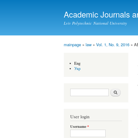
Academic Journals a
Lviv Polytechnic National University
mainpage
»
law
»
Vol. 1, No. 9, 2016
» A
You are here
Eng
Укр
Search form
Search
User login
Username
*