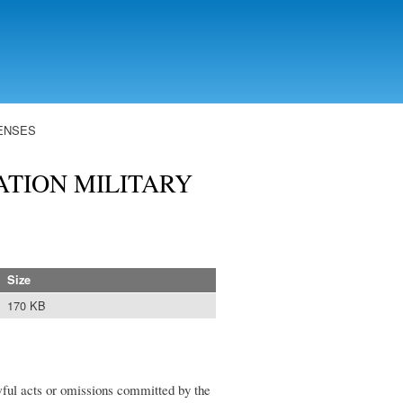
FENSES
ATION MILITARY
Size
170 KB
lawful acts or omissions committed by the