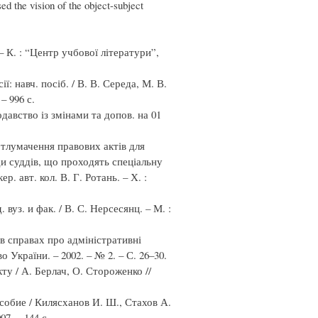
d the vision of the object-subject
– К. : “Центр учбової літератури”,
: навч. посіб. / В. В. Середа, М. В.
– 996 с.
авство із змінами та допов. на 01
у тлумачення правових актів для
ди суддів, що проходять спеціальну
ер. авт. кол. В. Г. Ротань. – Х. :
вуз. и фак. / В. С. Нерсесянц. – М. :
 в справах про адміністративні
 України. – 2002. – № 2. – С. 26–30.
ту / А. Берлач, О. Стороженко //
обие / Килясханов И. Ш., Стахов А.
7. – 144 с.