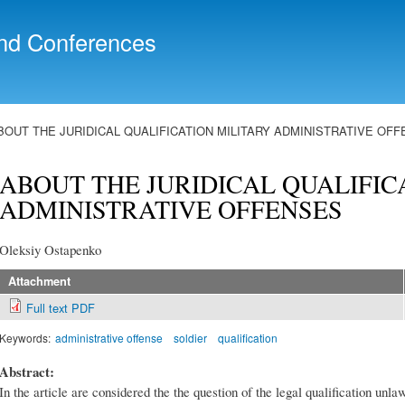
Skip to
main
nd Conferences
content
BOUT THE JURIDICAL QUALIFICATION MILITARY ADMINISTRATIVE OF
ABOUT THE JURIDICAL QUALIFIC
ADMINISTRATIVE OFFENSES
Oleksiy Ostapenko
Attachment
Full text PDF
Keywords:
administrative offense
soldier
qualification
Abstract:
In the article are considered the the question of the legal qualification un