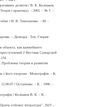
ативних деліктів / В. К. Колпаков,
орія і практика). – 2002. – № 5. –
бие / И. В. Тимошенко. – М. :
щенко. – Донецьк : Тов. Глория
в объекта, как важнейшего
преступлений // Вестник Самарской
–154.
. Проблемы теории и развития
в з його охорони : Монографія. – К.
2.00.07 / Остапенко. – К. : 1996. –
рафія / Колпаков В. К. – К. :
“Центр учбової літератури”, 2015. –