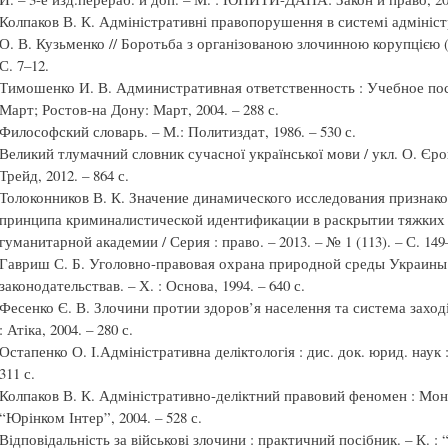
Колпаков В. К. Адміністративні правопорушення в системі адміністр
О. В. Кузьменко // Боротьба з організованою злочинною корупцією (Те
С. 7–12.
Тимошенко И. В. Административная ответственность : Учебное посо
Март; Ростов-на Дону: Март, 2004. – 288 с.
Философский словарь. – М.: Политиздат, 1986. – 530 с.
Великий тлумачний словник сучасної української мови / укл. О. Єро
Трейд, 2012. – 864 с.
Толоконников В. К. Значение динамического исследования признако
принципа криминалистической идентификации в раскрытии тяжких 
гуманитарной академии / Серия : право. – 2013. – № 1 (113). – С. 149
Гавриш С. Б. Уголовно-правовая охрана природной среды Украины
законодательствав. – Х. : Основа, 1994. – 640 с.
Фесенко Є. В. Злочини протии здоров’я населення та система заході
: Атіка, 2004. – 280 с.
Остапенко О. І.Адміністративна деліктологія : дис. док. юрид. наук : 1
311 с.
Колпаков В. К. Адміністративно-деліктний правовий феномен : Моног
“Юрінком Інтер”, 2004. – 528 с.
Відповідальність за військові злочини : практичний посібник. – К. : 