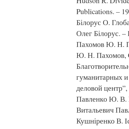
Hudson R. Divide
Publications. – 19
Білорус О. Глоба
Олег Білорус. – 
Пахомов Ю. Н. 
Ю. Н. Пахомов, 
Благотворитель
гуманитарных и
деловой центр”, 
Павленко Ю. В.
Витальевич Павл
Кушніренко В. Іс