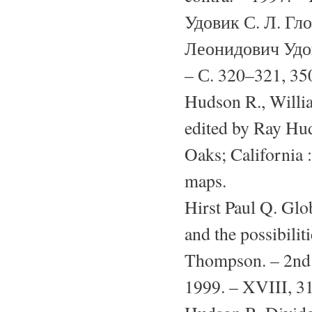
Удовик С. Л. Гл
Леонидович Удов
– С. 320–321, 35
Hudson R., Willia
edited by Ray Hu
Oaks; California :
maps.
Hirst Paul Q. Glo
and the possibili
Thompson. – 2nd 
1999. – XVIII, 318