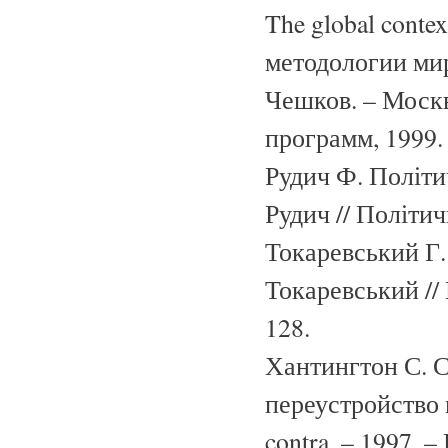
The global contex
методологии ми
Чешков. – Моск
программ, 1999. 
Рудич Ф. Політич
Рудич // Політич
Токаревський Г.
Токаревський //
128.
Хантингтон С. 
переустройство м
contra. – 1997. –