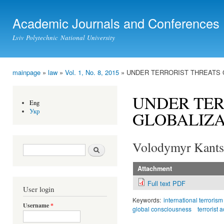
Ski
mai
Academic Journals and Conferences
con
Lviv Polytechnic National University
mainpage
»
law
»
Vol. 1, No. 8, 2015
» UNDER TERRORIST THREATS 
You are here
UNDER TER
Eng
Укр
GLOBALIZA
Volodymyr Kants
Search form
Search
Attachment
Full text PDF
User login
Keywords:
international terrorism
Username
*
global consciousness
terrorist a