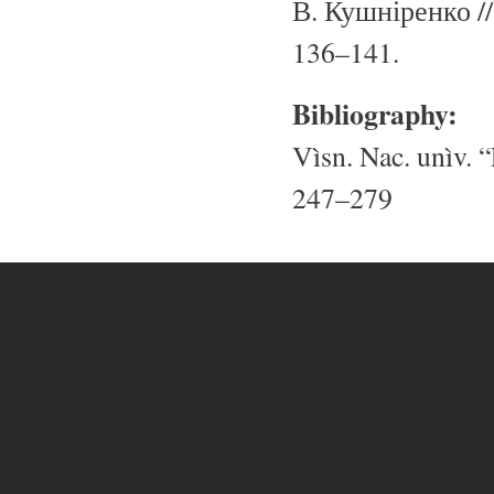
В. Кушніренко /
136–141.
Bibliography:
Vìsn. Nac. unìv. “
247–279