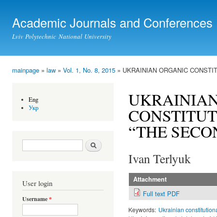
Ski
mai
Academic Journals and Conferences
con
Lviv Polytechnic National University
mainpage
»
law
»
Vol. 1, No. 8, 2015
» UKRAINIAN ORGANIC CONSTIT
You are here
UKRAINIAN
Eng
Укр
CONSTITUT
“THE SECO
Search form
Search
Ivan Terlyuk
Attachment
User login
Full text PDF
Username
*
Keywords:
Ukrainian constitution