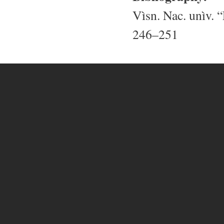
Vìsn. Nac. unìv. “
246–251