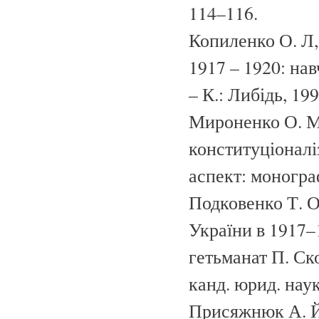
114–116.
Копиленко О. Л,
1917 – 1920: нав
– К.: Либідь, 199
Мироненко О. М
конституціоналі
аспект: монограф
Подковенко Т. О
України в 1917–
гетьманат П. Ско
канд. юрид. наук.
Присяжнюк А. Й.