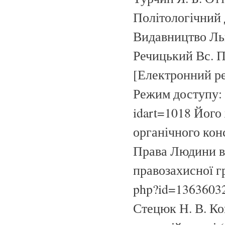
Політологічний д
Видавництво Льві
Речицький Вс. П
[Електронний ре
Режим доступу:
idart=1018 Його
органічного кон
Права Людини в 
правозахисної г
php?id=1363603
Стецюк Н. В. Ко