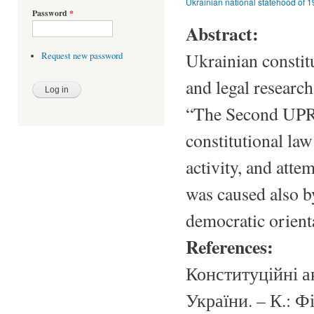
Ukrainian national statehood of
Password
*
Abstract:
Ukrainian constitu
Request new password
and legal researc
“The Second UPR i
constitutional law
activity, and atte
was caused also b
democratic orient
References:
Конституційні а
України. – К.: Ф