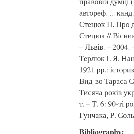
правовій думці (
автореф. ... канд
Стецюк П. Про д
Стецюк // Вісни
– Львів. – 2004. 
Терлюк І. Я. На
1921 рр.: істори
Вид-во Тараса Со
Тисяча років ук
т. – Т. 6: 90-ті 
Гунчака, Р. Соль
Bibliography: