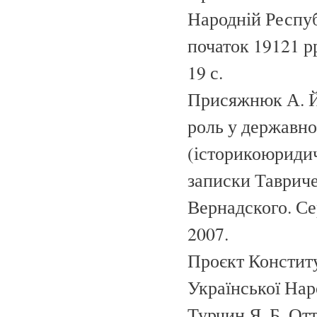
Народній Респуб
початок 19121 рр.
19 с.
Присяжнюк А. Й
роль у державно
(історико­юриди
записки Тавриче
Вернадского. Се
2007.
Проєкт Конститу
Української Наро
Турчин Я. Б. Отт