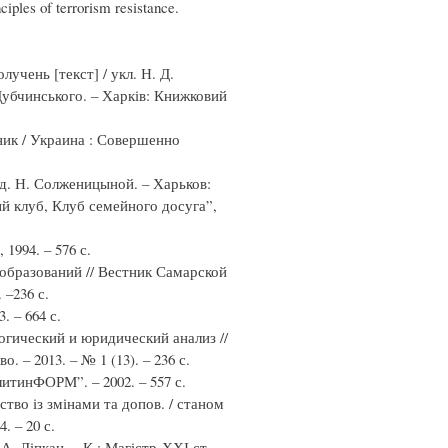
nciples of terrorism resistance.
учень [текст] / укл. Н. Д.
 Дубчинського. – Харків: Книжковий
ик / Украина : Совершенно
д. Н. Солженицыной. – Харьков:
 клуб, Клуб семейного досуга”,
1994. – 576 с.
образований // Вестник Самарской
 –236 с.
. – 664 с.
огический и юридический анализ //
 – 2013. – № 1 (13). – 236 с.
тинФОРМ”. – 2002. – 557 с.
тво із змінами та допов. / станом
. – 20 с.
А. Ліпкан. – К.: Магістр-ХХІ ст.,