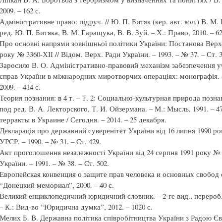
2009. – 162 с.
Адміністративне право: підруч. // Ю. П. Битяк (кер. авт. кол.) В. М. 
ред. Ю. П. Битяка, В. М. Гаращука, В. В. Зуй. – Х.: Право, 2010. – 62
Про основні напрями зовнішньої політики України: Постанова Верхо
року № 3360-ХІІ // Відом. Верх. Ради України. – 1993. – № 37. – Ст. 3
Заросило В. О. Адміністративно-правовий механізм забезпечення уч
справ України в міжнародних миротворчих операціях: монографія. 
2009. – 414 с.
Теория познания: в 4 т. – Т. 2: Социально-культурная природа поз
под ред. В. А. Лекторского, Т. И. Ойзермана. – М.: Мысль, 1991. – 4
терракты в Украине / Сегодня. – 2014. – 25 декабря.
Декларація про державний суверенітет України від 16 липня 1990 ро
УРСР. – 1990. – № 31. – Ст. 429.
Акт проголошення незалежності України від 24 серпня 1991 року № 1
України. – 1991. – № 38. − Ст. 502.
Европейская конвенция о защите прав человека и основных свобод о
“Донецкий мемориал”, 2000. – 40 с.
Великий енциклопедичний юридичний словник. – 2-ге вид., перероб.
– К.: Вид-во “Юридична думка”, 2012. – 1020 с.
Мелих Б. В. Державна політика співробітництва України з Радою Єв