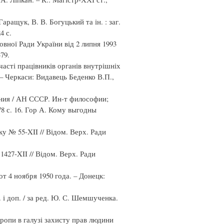
Гаращук, В. В. Богуцький та ін. : заг.
4 с.
вної Ради України від 2 липня 1993
79.
асті працівників органів внутрішніх
– Черкаси: Видавець Беденко В.П.,
нания / АН СССР. Ин-т философии;
78 с. 16. Гор А. Кому выгодны
ку № 55-XII // Відом. Верх. Ради
427-XII // Відом. Верх. Ради
т 4 ноября 1950 года. – Донецк:
 і доп. / за ред. Ю. С. Шемшученка.
ропи в галузі захисту прав людини