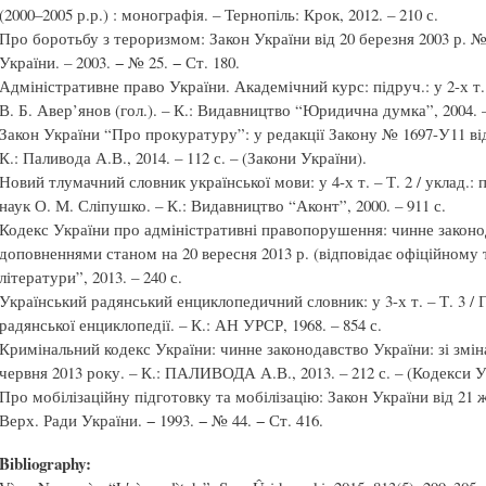
(2000–2005 р.р.) : монографія. – Тернопіль: Крок, 2012. – 210 с.
Про боротьбу з тероризмом: Закон України від 20 березня 2003 р. № 
України. – 2003. − № 25. − Ст. 180.
Адміністративне право України. Академічний курс: підруч.: у 2-х т. –
В. Б. Авер’янов (гол.). – К.: Видавництво “Юридична думка”, 2004. –
Закон України “Про прокуратуру”: у редакції Закону № 1697-У11 від 
К.: Паливода А.В., 2014. – 112 с. – (Закони України).
Новий тлумачний словник української мови: у 4-х т. – Т. 2 / уклад.: 
наук О. М. Сліпушко. – К.: Видавництво “Аконт”, 2000. – 911 с.
Кодекс України про адміністративні правопорушення: чинне законод
доповненнями станом на 20 вересня 2013 р. (відповідає офіційному т
літератури”, 2013. – 240 с.
Український радянський енциклопедичний словник: у 3-х т. – Т. 3 / 
радянської енциклопедії. – К.: АН УРСР, 1968. – 854 с.
Кримінальний кодекс України: чинне законодавство України: зі змі
червня 2013 року. – К.: ПАЛИВОДА А.В., 2013. – 212 с. – (Кодекси У
Про мобілізаційну підготовку та мобілізацію: Закон України від 21 ж
Верх. Ради України. − 1993. − № 44. − Ст. 416.
Bibliography: