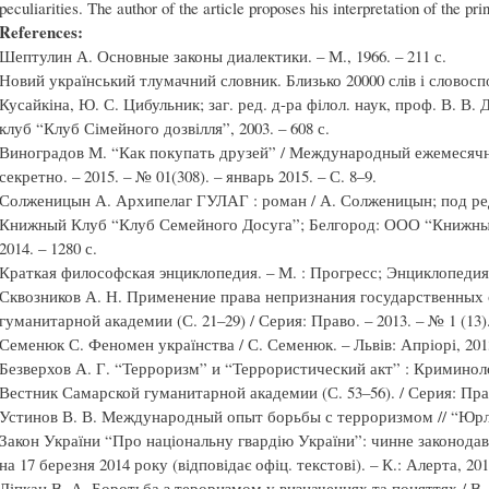
peculiarities. The author of the article proposes his interpretation of the pri
References:
Шептулин А. Основные законы диалектики. – М., 1966. – 211 с.
Новий український тлумачний словник. Близько 20000 слів і словоспол
Кусайкіна, Ю. С. Цибульник; заг. ред. д-ра філол. наук, проф. В. В.
клуб “Клуб Сімейного дозвілля”, 2003. – 608 с.
Виноградов М. “Как покупать друзей” / Международный ежемесячн
секретно. – 2015. – № 01(308). – январь 2015. – С. 8–9.
Солженицын А. Архипелаг ГУЛАГ : роман / А. Солженицын; под ре
Книжный Клуб “Клуб Семейного Досуга”; Белгород: ООО “Книжный
2014. – 1280 с.
Краткая философская энциклопедия. – М. : Прогресс; Энциклопедия, 
Сквозников А. Н. Применение права непризнания государственных 
гуманитарной академии (С. 21–29) / Серия: Право. – 2013. – № 1 (13).
Семенюк С. Феномен українства / С. Семенюк. – Львів: Апріорі, 2013
Безверхов А. Г. “Терроризм” и “Террористический акт” : Криминол
Вестник Самарской гуманитарной академии (С. 53–56). / Серия: Право.
Устинов В. В. Международный опыт борьбы с терроризмом // “Юрли
Закон України “Про національну гвардію України”: чинне законодавс
на 17 березня 2014 року (відповідає офіц. текстові). – К.: Алерта, 2014
Ліпкан В. А. Боротьба з тероризмом у визначеннях та поняттях / В. 