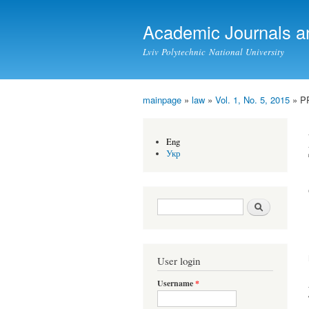
Academic Journals a
Lviv Polytechnic National University
mainpage
»
law
»
Vol. 1, No. 5, 2015
» P
You are here
Eng
Укр
Search form
Search
User login
Username
*