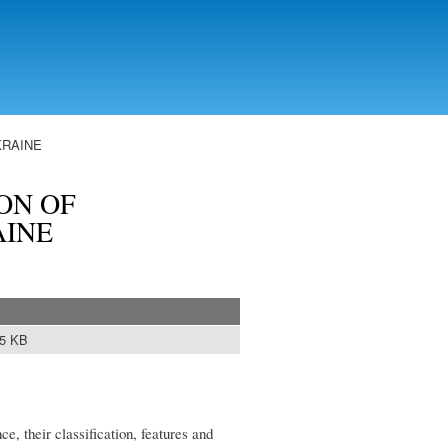
KRAINE
ON OF
AINE
35 KB
ce, their classification, features and