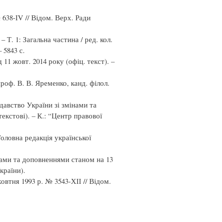
638-ІV // Відом. Верх. Ради
 Т. 1: Загальна частина / ред. кол.
 5843 с.
11 жовт. 2014 року (офіц. текст). –
проф. В. В. Яременко, канд. філол.
авство України зі змінами та
екстові). – К.: “Центр правової
Головна редакція української
нами та доповненнями станом на 13
країни).
овтня 1993 р. № 3543-ХІІ // Відом.