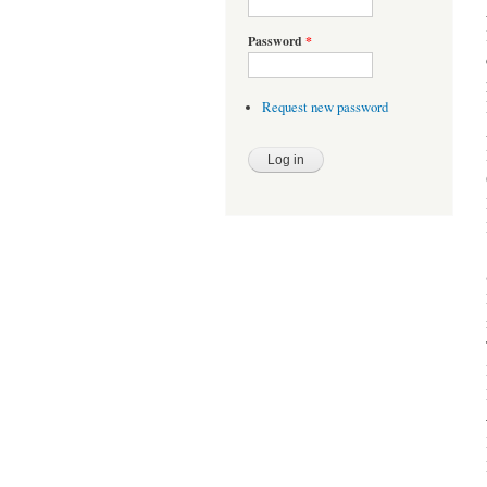
Password
*
Request new password