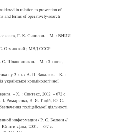
nsidered in relation to prevention of
ns and forms of operatively-search
лексеев, Г. К. Синилов. – М. : ВНИИ
 С. Овчинский ; МВД СССР. –
С. Шляпочников. – М. : Знание,
а : у 3 кн. / А. П. Закалюк. – К. :
ія української кримінологічної
ига. – Х. : Синтекс, 2002. – 672 с.
 І. Римаренко, В. Я. Тацій, Ю. С.
безпечення поліцейської діяльності.
нной информации / Р. С. Белкин //
: Юнити-Дана, 2001. – 837 с.