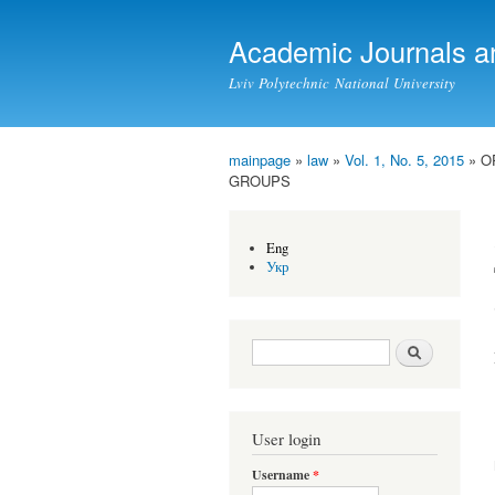
Academic Journals a
Lviv Polytechnic National University
mainpage
»
law
»
Vol. 1, No. 5, 2015
» O
You are here
GROUPS
Eng
Укр
Search form
Search
User login
Username
*