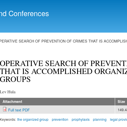
Skip to
main
nd Conferences
content
PERATIVE SEARCH OF PREVENTION OF CRIMES THAT IS ACCOMPLIS
OPERATIVE SEARCH OF PREVENT
THAT IS ACCOMPLISHED ORGANI
GROUPS
Lev Hula
Attachment
Size
149.
Full text PDF
Keywords:
the organized group
prevention
prophylaxis
planning
legal provi