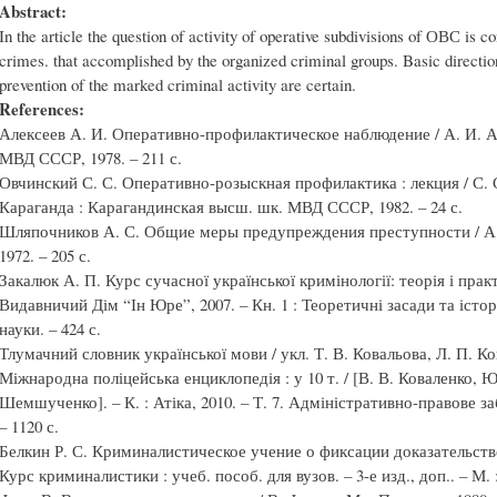
Abstract:
In the article the question of activity of operative subdivisions of ОВС is co
crimes. that accomplished by the organized criminal groups. Basic directio
prevention of the marked criminal activity are certain.
References:
Алексеев А. И. Оперативно-профилактическое наблюдение / А. И. А
МВД СССР, 1978. – 211 с.
Овчинский С. С. Оперативно-розыскная профилактика : лекция / С.
Караганда : Карагандинская высш. шк. МВД СССР, 1982. – 24 с.
Шляпочников А. С. Общие меры предупреждения преступности / А. 
1972. – 205 с.
Закалюк А. П. Курс сучасної української кримінології: теорія і практик
Видавничий Дім “Ін Юре”, 2007. – Кн. 1 : Теоретичні засади та істор
науки. – 424 с.
Тлумачний словник української мови / укл. Т. В. Ковальова, Л. П. Ковр
Міжнародна поліцейська енциклопедія : у 10 т. / [В. В. Коваленко, Ю.
Шемшученко]. – К. : Атіка, 2010. – Т. 7. Адміністративно-правове за
– 1120 с.
Белкин Р. С. Криминалистическое учение о фиксации доказательстве
Курс криминалистики : учеб. пособ. для вузов. – 3-е изд., доп.. – М. 