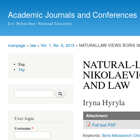
Ski
mai
Academic Journals and Conferences
con
Lviv Polytechnic National University
mainpage
»
law
»
Vol. 1, No. 6, 2015
» NATURAL-LAW VIEWS BORIS N
You are here
NATURAL-L
Eng
Укр
NIKOLAEVI
AND LAW
Search form
Search
Iryna Hyryla
Attachment
User login
Full text PDF
Username
*
Keywords:
Boris Nikolaevich Chi