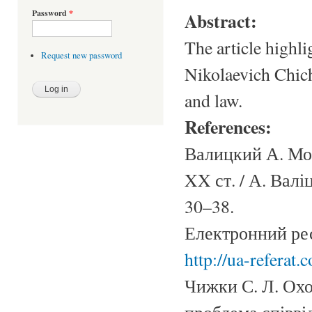
Password
*
Abstract:
The article highli
Request new password
Nikolaevich Chiche
and law.
References:
Валицкий А. Мор
XX ст. / А. Валі
30–38.
Електронний рес
http://ua-refe
Чижки С. Л. Охо