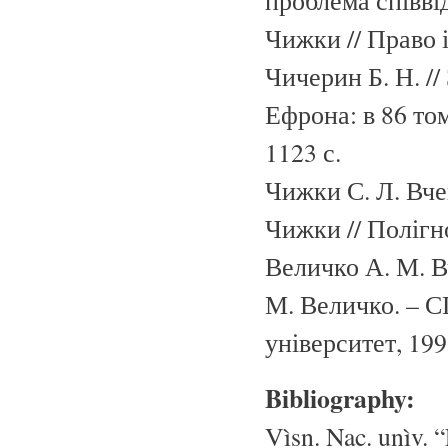
проблема співвід
Чижки // Право і
Чичерин Б. Н. /
Ефрона: в 86 тома
1123 с.
Чижки С. Л. Вчен
Чижки // Полігно
Величко А. М. В
М. Величко. – 
університет, 1995
Bibliography:
Vìsn. Nac. unìv. “