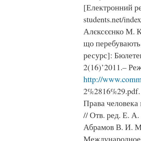
[Електронний ре
students.net/inde
Алєксєєнко М. К
що перебувають 
ресурс]: Бюлете
2(16)’2011.– Ре
http://www.comm
2%2816%29.pdf.
Права человека
// Отв. ред. Е. А
Абрамов В. И. М
Международное п