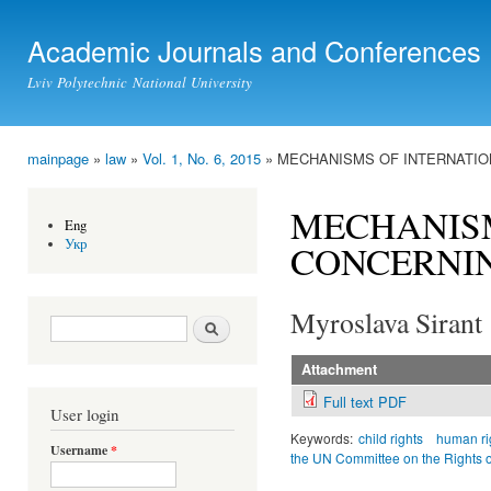
Ski
mai
Academic Journals and Conferences
con
Lviv Polytechnic National University
mainpage
»
law
»
Vol. 1, No. 6, 2015
» MECHANISMS OF INTERNATIO
You are here
MECHANISM
Eng
Укр
CONCERNIN
Myroslava Sirant
Search form
Search
Attachment
Full text PDF
User login
Keywords:
child rights
human ri
Username
*
the UN Committee on the Rights o