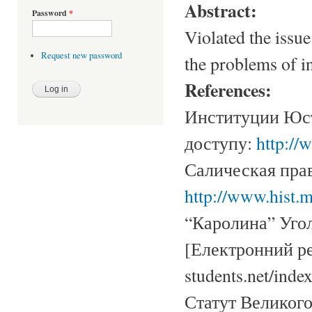
Abstract:
Password
*
Violated the issu
Request new password
the problems of in
References:
Институции Юст
доступу:
http://
Салическая прав
http://www.hist.m
“Каролина” Уго
[Електронний ре
students.net/inde
Статут Великого