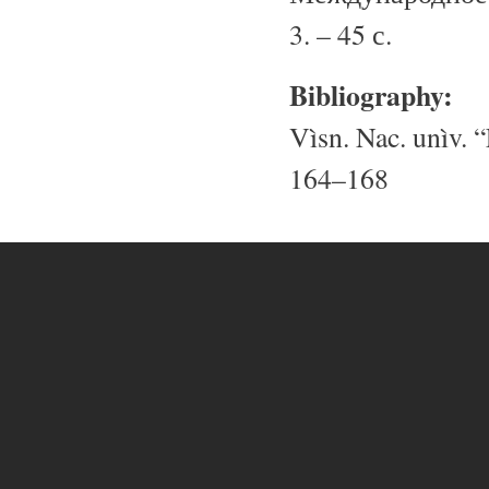
3. – 45 с.
Bibliography:
Vìsn. Nac. unìv. “
164–168