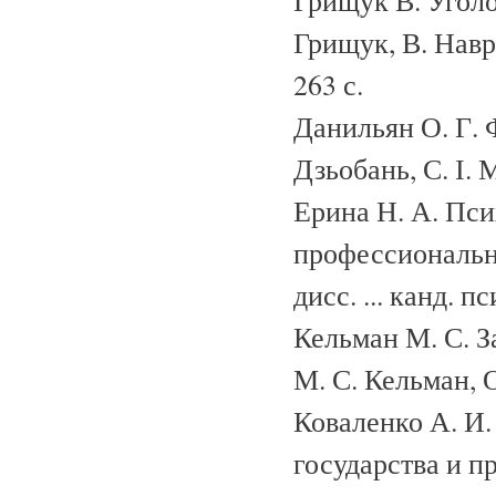
Грищук В. Уголо
Грищук, В. Навро
263 с.
Данильян О. Г. Ф
Дзьобань, С. І. 
Ерина Н. А. Пс
профессиональн
дисс. ... канд. п
Кельман М. С. За
М. С. Кельман, О
Коваленко А. И.
государства и пра