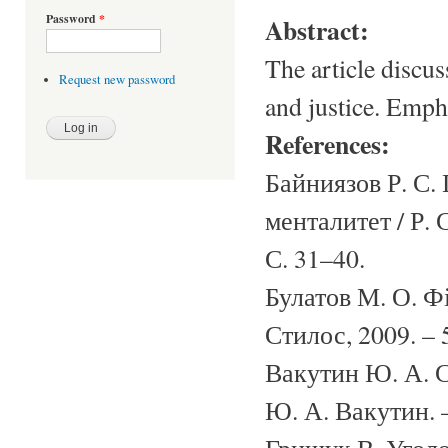
Password
*
Abstract:
The article discus
Request new password
and justice. Empha
References:
Байниязов Р. С.
менталитет / Р. 
С. 31–40.
Булатов М. О. Фі
Стилос, 2009. – 
Вакутин Ю. А. 
Ю. А. Вакутин. –