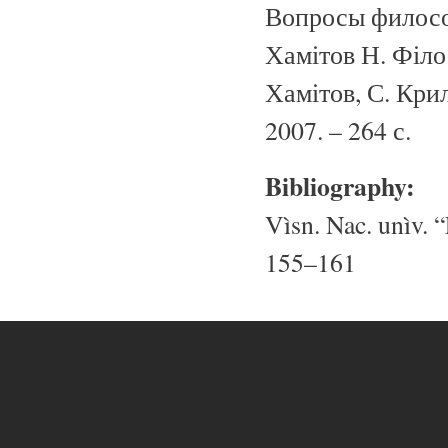
Вопросы философ
Хамітов Н. Філо
Хамітов, С. Крил
2007. – 264 с.
Bibliography:
Vìsn. Nac. unìv. “
155–161