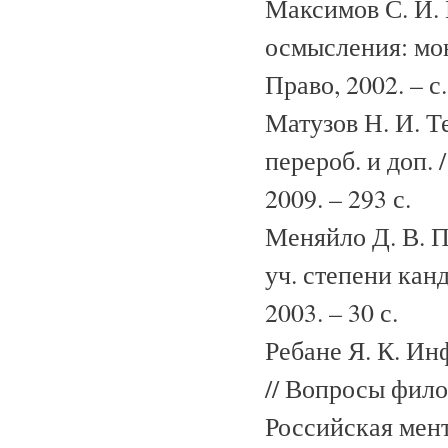
Максимов С. И.
осмысления: мон
Право, 2002. – с.
Матузов Н. И. Те
перероб. и доп. 
2009. – 293 с.
Меняйло Д. В. П
уч. степени канд
2003. – 30 с.
Ребане Я. К. Ин
// Вопросы филос
Российская мент