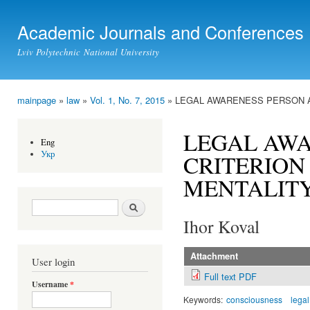
Ski
mai
Academic Journals and Conferences
con
Lviv Polytechnic National University
mainpage
»
law
»
Vol. 1, No. 7, 2015
» LEGAL AWARENESS PERSON A
You are here
LEGAL AWA
Eng
Укр
CRITERION
MENTALIT
Search form
Search
Ihor Koval
Attachment
User login
Full text PDF
Username
*
Keywords:
consciousness
lega