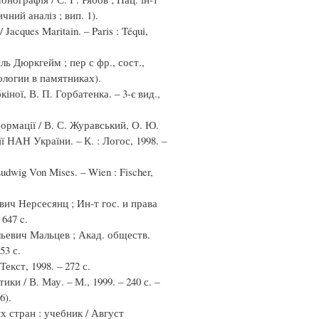
ичний аналіз ; вип. 1).
/ Jacques Maritain. – Paris : Téqui,
ь Дюркгейм ; пер с фр., сост.,
иологии в памятниках).
бкіної, В. П. Горбатенка. – 3-є вид.,
ормації / В. С. Журавський, О. Ю.
ії НАН України. – К. : Логос, 1998. –
udwig Von Mises. – Wien : Fischer,
вич Нерсесянц ; Ин-т гос. и права
647 c.
льевич Мальцев ; Акад. обществ.
53 с.
кст, 1998. – 272 с.
 / В. Мау. – М., 1999. – 240 с. –
6).
 стран : учебник / Август