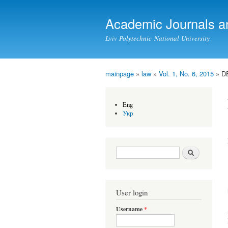
Academic Journals a
Lviv Polytechnic National University
mainpage
»
law
»
Vol. 1, No. 6, 2015
» D
You are here
Eng
Укр
Search form
Search
User login
Username
*