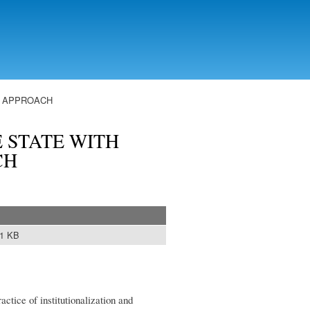
L APPROACH
 STATE WITH
CH
71 KB
actice of institutionalization and