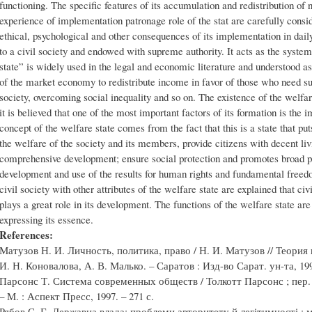
functioning. The specific features of its accumulation and redistribution of 
experience of implementation patronage role of the stat are carefully consi
ethical, psychological and other consequences of its implementation in daily 
to a civil society and endowed with supreme authority. It acts as the syste
state” is widely used in the legal and economic literature and understood as 
of the market economy to redistribute income in favor of those who need su
society, overcoming social inequality and so on. The existence of the welfa
it is believed that one of the most important factors of its formation is the 
concept of the welfare state comes from the fact that this is a state that pu
the welfare of the society and its members, provide citizens with decent liv
comprehensive development; ensure social protection and promotes broad par
development and use of the results for human rights and fundamental freedo
civil society with other attributes of the welfare state are explained that ci
plays a great role in its development. The functions of the welfare state are 
expressing its essence.
References:
Матузов Н. И. Личность, политика, право / Н. И. Матузов // Теория
И. Н. Коновалова, А. В. Малько. – Саратов : Изд-во Сарат. ун-та, 199
Парсонс Т. Система современных обществ / Толкотт Парсонс ; пер. с
– М. : Аспект Пресс, 1997. – 271 с.
Рябов С. Г. Державна влада: проблеми авторитету й легітимності : мо