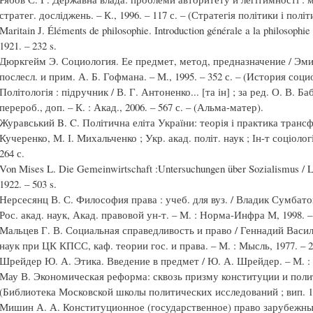
стратег. досліджень. – К., 1996. – 117 с. – (Стратегія політики і політ
Maritain J. Éléments de philosophie. Introduction générale a la philosophie 
1921. – 232 s.
Дюркгейм Э. Социология. Ее предмет, метод, предназначение / Эмил
послесл. и прим. А. Б. Гофмана. – М., 1995. – 352 с. – (История соц
Політологія : підручник / В. Г. Антоненко... [та ін] ; за ред. О. В. Ба
перероб., доп. – К. : Акад., 2006. – 567 с. – (Альма-матер).
Журавський B. C. Політична еліта України: теорія і практика трансф
Кучеренко, М. І. Михальченко ; Укр. акад. політ. наук ; Ін-т соціолог
264 с.
Von Mises L. Die Gemeinwirtschaft :Untersuchungen über Sozialismus / L
1922. – 503 s.
Нерсесянц В. С. Философия права : учеб. для вуз. / Владик Сумбато
Рос. акад. наук, Акад. правовой ун-т. – М. : Норма-Инфра М, 1998. – 
Мальцев Г. В. Социальная справедливость и право / Геннадий Васи
наук при ЦК КПСС, каф. теории гос. и права. – М. : Мысль, 1977. – 2
Шрейдер Ю. А. Этика. Введение в предмет / Ю. А. Шрейдер. – М. : Те
Мау В. Экономическая реформа: сквозь призму конституции и политики
(Библиотека Московской школы политических исследований ; вип. 1
Мишин А. А. Конституционное (государственное) право зарубежных