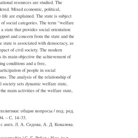
national resources are studied. The
dered. Mixed economic, political,
life are explained. The state is subject
m of social categories. The term “welfare
a state that provides social orientation
pport and concern from the state and the
re state is associated with democracy, as
impact of civil society. The modern
ts its main objective the achievement of
ing conditions and a free,
ticipation of people in social
ms. The analysis of the relationship of
vil society sets dynamic welfare state,
the main activities of the welfare state,
 политики: общие вопросы / под. ред.
4. – С. 14–33.
 англ. Л. А. Седова, А. Д. Ковалева.
нографія / С. Г. Рябов ; Нац. ін-т