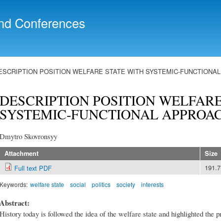
Skip to
main
nd Conferences
content
ESCRIPTION POSITION WELFARE STATE WITH SYSTEMIC-FUNCTIONA
DESCRIPTION POSITION WELFARE
SYSTEMIC-FUNCTIONAL APPROA
Dmytro Skovronsyy
Attachment
Size
191.
Full text PDF
Keywords:
welfare state
social
politics
society
interests
Abstract:
History today is followed the idea of the welfare state and highlighted the pr