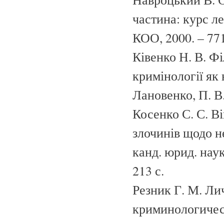
частина: курс ле
КОО, 2000. – 771
Ківенко Н. В. Ф
кримінології як н
Лановенко, П. В.
Косенко С. С. В
злочинів щодо не
канд. юрид. наук:
213 с.
Резник Г. М. Ли
криминологическ