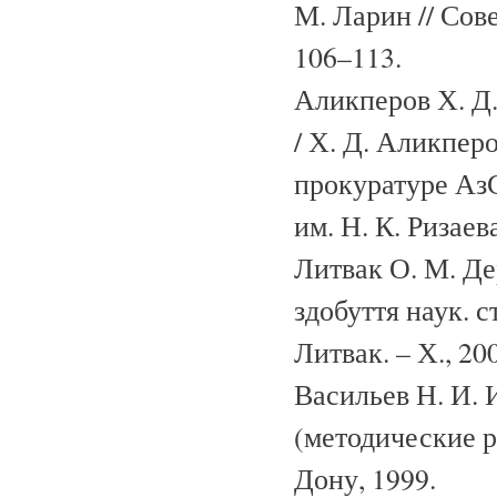
М. Ларин // Сове
106–113.
Аликперов Х. Д
/ Х. Д. Аликперо
прокуратуре Аз
им. Н. К. Ризаев
Литвак О. М. Де
здобуття наук. с
Литвак. – Х., 200
Васильев Н. И. 
(методические ра
Дону, 1999.