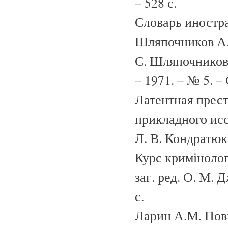
– 528 с.
Словарь иностран
Шляпочников А. 
С. Шляпочников,
– 1971. – № 5. –
Латентная прест
прикладного исс
Л. В. Кондратюк
Курс кримінологі
заг. ред. О. М. 
с.
Ларин А.М. Пов