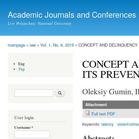
Ski
mai
Academic Journals and Conferences
con
Lviv Polytechnic National University
mainpage
»
law
»
Vol. 1, No. 6, 2015
» CONCEPT AND DELINQUENCY 
You are here
CONCEPT A
Eng
Укр
ITS PREVE
Oleksiy Gumin, I
Search form
Search
Attachment
Full text PDF
User login
Keywords:
latency
violent crime
Username
*
Abstract: