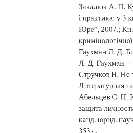
Закалюк А. П. Ку
і практика: у 3 
Юре”, 2007.; Кн.
кримінологічної 
Гаухман Л. Д. Б
Л. Д. Гаухман. –
Стручков Н. Не т
Литературная газ
Абельцев С. Н.
защита личност
канд. юрид. наук:
353 с.