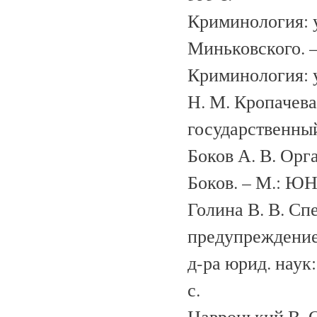
Криминология: у
Миньковского. – 
Криминология: уч
Н. М. Кропачева
государственный
Боков А. В. Орг
Боков. – М.: Ю
Голина В. В. С
предупреждение 
д-ра юрид. наук: 
с.
Навроцький В. О