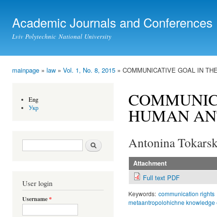
Ski
mai
Academic Journals and Conferences
con
Lviv Polytechnic National University
mainpage
»
law
»
Vol. 1, No. 8, 2015
» COMMUNICATIVE GOAL IN TH
You are here
COMMUNICA
Eng
Укр
HUMAN AN
Antonina Tokars
Search form
Search
Attachment
Full text PDF
User login
Keywords:
communication rights
Username
*
metaantropolohichne knowledge 