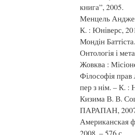
книга”, 2005.
Менцель Анджей
К. : Юніверс, 201
Мондін Баттіста.
Онтологія і метаф
Жовква : Місіоне
Філософія прав л
пер з нім. – К. :
Кизима В. В. Соц
ПАРАПАН, 2007.
Американская фи
2008. – 576 с.