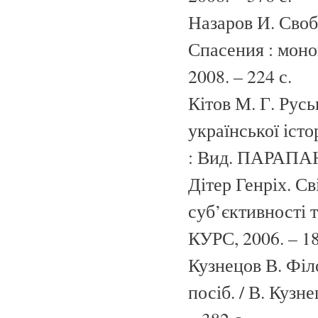
Назаров И. Своб
Спасения : моно
2008. – 224 с.
Кітов М. Г. Русь
української істор
: Вид. ПАРАПАН,
Дітер Генріх. С
суб’єктивності та
КУРС, 2006. – 18
Кузнецов В. Філо
посіб. / В. Кузн