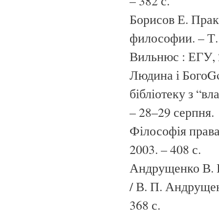
– 382 с.
Борисов Е. Пра
философии. – Т. 
Вильнюс : ЕГУ, 2
Людина і БогоGo
бібліотеку з “вл
– 28–29 серпня.
Філософія права
2003. – 408 с.
Андрущенко В. П
/ В. П. Андрущен
368 с.