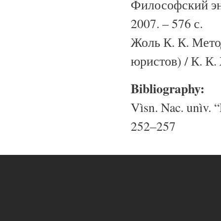
Философский эн
2007. – 576 с.
Жоль К. К. Мето
юристов) / К. К. 
Bibliography:
Vìsn. Nac. unìv. “
252–257