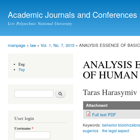
Ski
mai
Academic Journals and Conferences
con
Lviv Polytechnic National University
mainpage
»
law
»
Vol. 1, No. 7, 2015
» ANALYSIS ESSENCE OF BASI
You are here
ANALYSIS 
Eng
Укр
OF HUMAN
Taras Harasymiv
Search form
Search
Attachment
Full text PDF
User login
Keywords:
behavior biolohizator
Username
*
eugenics
the legal aspect