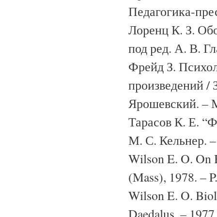
Педагогика-пресс
Лоренц К. З. Об
под ред. А. В. Гл
Фрейд З. Психол
произведений / З.
Ярошевский. – М
Тарасов К. Е. “Ф
М. С. Кельнер. –
Wilson E. O. On 
(Mass), 1978. – P.
Wilson E. O. Biol
Daedalus. – 1977.