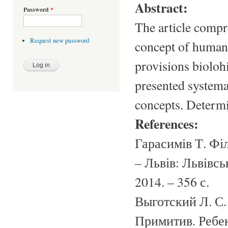
Abstract:
Password
*
The article compr
Request new password
concept of human
provisions bioloh
presented systemat
concepts. Determi
References:
Гарасимів Т. Фі
– Львів: Львівс
2014. – 356 с.
Выготский Л. С.
Примитив. Ребено