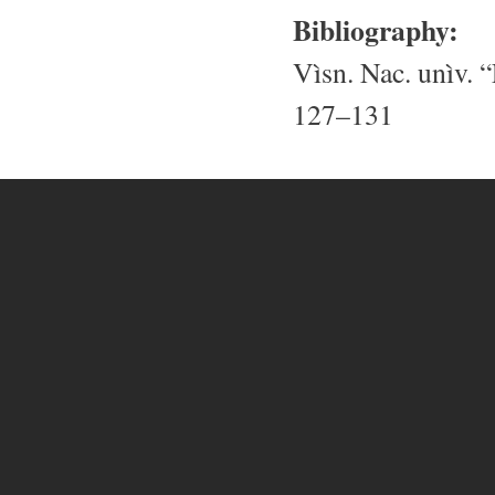
Bibliography:
Vìsn. Nac. unìv. “
127–131