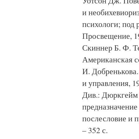
Уотсон Дж. Пов
и необихевиориз
психологи; под р
Просвещение, 19
Скиннер Б. Ф. Т
Американская со
И. Добренькова.
и управления, 199
Див.: Дюркгейм 
предназначение 
послесловие и п
– 352 с.