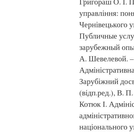
Григораш О. І. 
управління: поня
Чернівецького у
Публичные услу
зарубежный опыт)
А. Шевелевой. – 
Адміністративна
Зарубіжний досві
(відп.ред.), В. П
Котюк І. Адміні
адміністративног
національного у