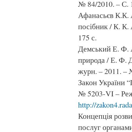
№ 84/2010. – С. 
Афанасьєв К.К. 
посібник / К. К
175 с.
Демський Е. Ф. 
природа / Е. Ф.
журн. – 2011. – 
Закон України “
№ 5203-VI – Ре
http://zakon4.ra
Концепція розви
послуг органами