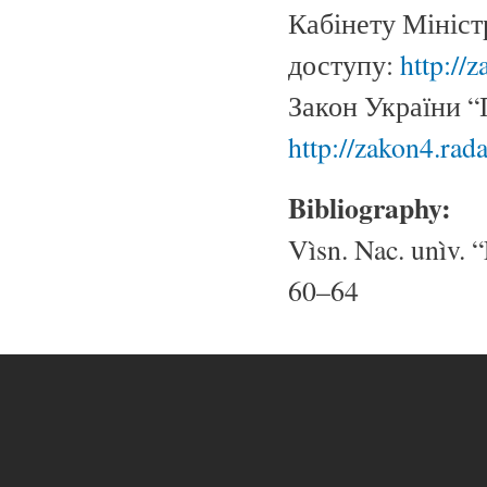
Кабінету Мініст
доступу:
http:/
Закон України “
http://zakon4.rad
Bibliography:
Vìsn. Nac. unìv. “
60–64