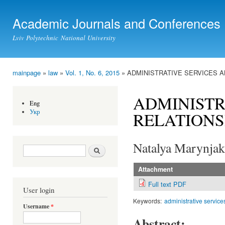
Ski
mai
Academic Journals and Conferences
con
Lviv Polytechnic National University
mainpage
»
law
»
Vol. 1, No. 6, 2015
» ADMINISTRATIVE SERVICES A
You are here
ADMINISTR
Eng
Укр
RELATIONS
Natalya Marynjak
Search form
Search
Attachment
Full text PDF
User login
Keywords:
administrative service
Username
*
Abstract: