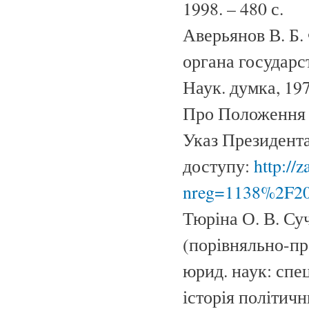
1998. – 480 с.
Аверьянов В. Б.
органа государст
Наук. думка, 197
Про Положення п
Указ Президента
доступу:
http://
nreg=1138%2F2
Тюріна О. В. Су
(порівняльно-пр
юрид. наук: спец
історія політич