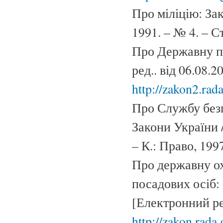
Про міліцію: За
1991. – № 4. – Ст
Про Державну по
ред.. від 06.08.
http://zakon2.rad
Про Службу безп
Закони України /
– К.: Право, 1997.
Про державну ох
посадових осіб: 
[Електронний ре
http://zakon.rad