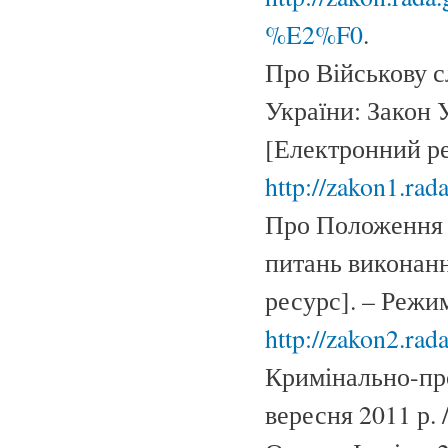
%E2%F0
.
Про Військову 
України: Закон У
[Електронний ре
http://zakon1.rad
Про Положення 
питань виконан
ресурс]. – Режи
http://zakon2.rad
Кримінально-про
вересня 2011 р. 