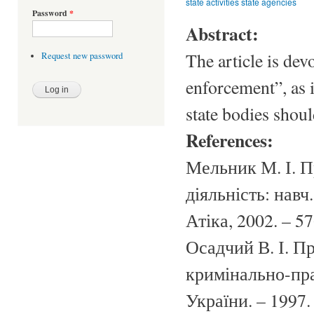
state activities state agencies
Password
*
Abstract:
The article is dev
Request new password
enforcement”, as i
state bodies shou
References:
Мельник М. І. П
діяльність: навч.
Атіка, 2002. – 57
Осадчий В. І. П
кримінально-прав
України. – 1997.