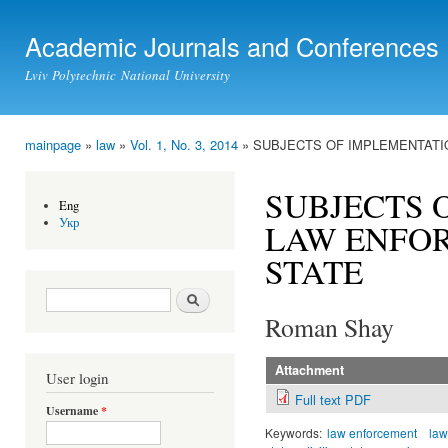
Ski
mai
Academic Journals and Conferences
con
Lviv Polytechnic National University
mainpage
»
law
»
Vol. 1, No. 3, 2014
» SUBJECTS OF IMPLEMENTATI
You are here
SUBJECTS 
Eng
Укр
LAW ENFOR
STATE
Search form
Search
Roman Shay
Attachment
User login
Full text PDF
Username
*
Keywords:
law enforcement
law