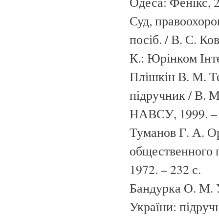
Одеса: Фенікс, 2
Суд, правоохоро
посіб. / В. С. Ко
К.: Юрінком Інте
Плішкін В. М. Т
підручник / В. М
НАВСУ, 1999. – 
Туманов Г. А. О
общественного по
1972. – 232 с.
Бандурка О. М. 
України: підручн