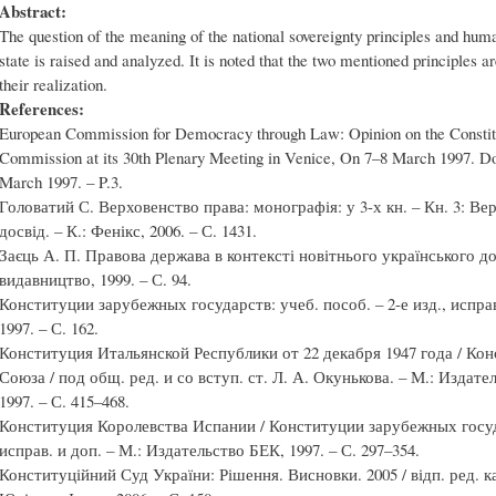
Abstract:
The question of the meaning of the national sovereignty principles and huma
state is raised and analyzed. It is noted that the two mentioned principles ar
their realization.
References:
European Commission for Democracy through Law: Opinion on the Constitu
Commission at its 30th Plenary Meeting in Venice, On 7–8 March 1997. Do
March 1997. – P.3.
Головатий С. Верховенство права: монографія: у 3-х кн. – Кн. 3: Ве
досвід. – К.: Фенікс, 2006. – С. 1431.
Заєць А. П. Правова держава в контексті новітнього українського до
видавництво, 1999. – С. 94.
Конституции зарубежных государств: учеб. пособ. – 2-е изд., исправ
1997. – С. 162.
Конституция Итальянской Республики от 22 декабря 1947 года / Ко
Союза / под общ. ред. и со вступ. ст. Л. А. Окунькова. – М.: Из
1997. – С. 415–468.
Конституция Королевства Испании / Конституции зарубежных государ
исправ. и доп. – М.: Издательство БЕК, 1997. – С. 297–354.
Конституційний Суд України: Рішення. Висновки. 2005 / відп. ред. ка