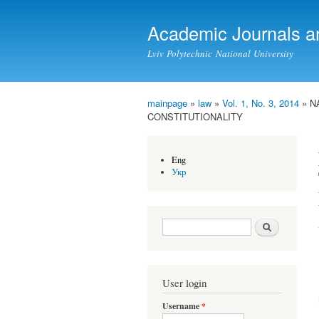
Academic Journals a
Lviv Polytechnic National University
mainpage
»
law
»
Vol. 1, No. 3, 2014
» N
You are here
CONSTITUTIONALITY
Eng
Укр
Search form
Search
User login
Username
*