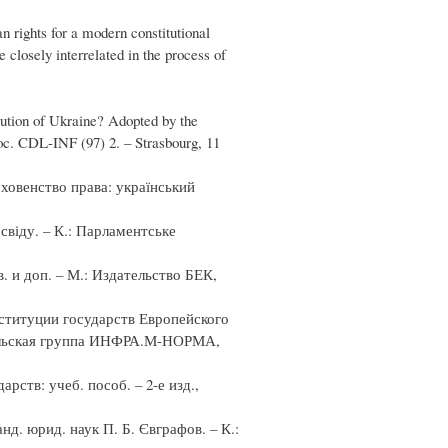
n rights for a modern constitutional
e closely interrelated in the process of
tion of Ukraine? Adopted by the
c. CDL-INF (97) 2. – Strasbourg, 11
рховенство права: український
свіду. – К.: Парламентське
. и доп. – М.: Издательство БЕК,
нституции государств Европейского
дательская группа ИНФРА.М-НОРМА,
ств: учеб. пособ. – 2-е изд.,
нд. юрид. наук П. Б. Євграфов. – К.: