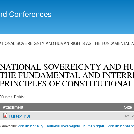
Skip to
main
nd Conferences
content
ATIONAL SOVEREIGNTY AND HUMAN RIGHTS AS THE FUNDAMENTAL A
NATIONAL SOVEREIGNTY AND H
THE FUNDAMENTAL AND INTERR
PRINCIPLES OF CONSTITUTIONAL
Yaryna Bohiv
Attachment
Size
139.
Full text PDF
Keywords:
constitutionality
national sovereignty
human rights
constitutional p