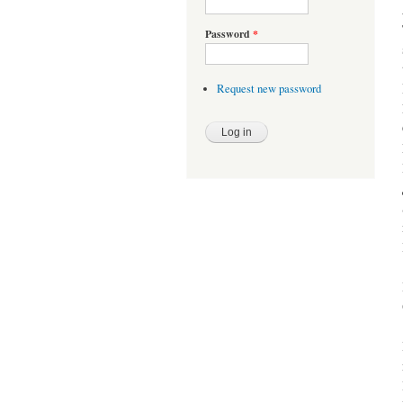
Password
*
Request new password