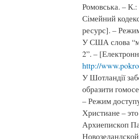
Ромовська. – К.:
Сімейний кодекс
ресурс]. – Режи
У США слова “мам
2”. – [Електрон
http://www.pokrov
У Шотландії заб
образити гомосе
– Режим доступ
Христиане – это
Архиепископ Па
Новозеландской