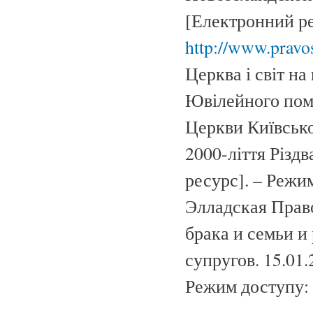
[Електронний ре
http://www.pravos
Церква і світ на
Ювілейного помі
Церкви Київсько
2000-ліття Різд
ресурс]. – Режи
Элладская Прав
брака и семьи и
супругов. 15.01.
Режим доступу: