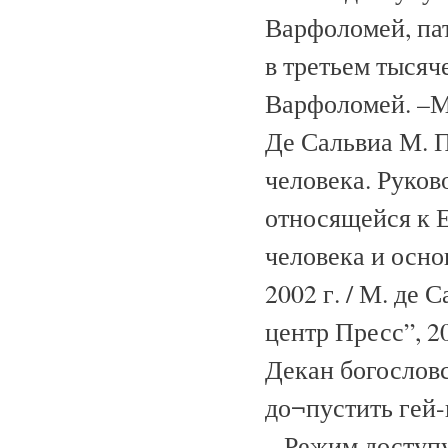
Варфоломей, па
в третьем тыся
Варфоломей. –М.
Де Сальвиа М. 
человека. Руко
относящейся к 
человека и осно
2002 г. / М. де
центр Пресс”, 20
Декан богословс
до¬пустить гей-п
– Режим доступ