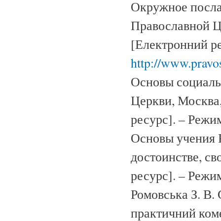
Окружное посла
Православной Це
[Електронний ре
http://www.pravo
Основы социаль
Церкви, Москва,
ресурс]. – Режи
Основы учения 
достоинстве, св
ресурс]. – Режи
Ромовська З. В.
практичний комент