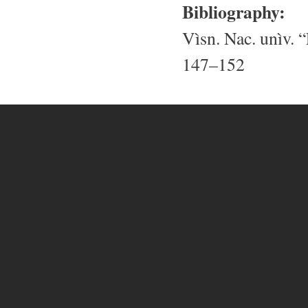
Bibliography:
Vìsn. Nac. unìv. “
147–152