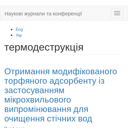
Skip
Наукові журнали та конференції
Toggl
to
naviga
main
content
Eng
Укр
термодеструкція
Отримання модифікованого
торфяного адсорбенту із
застосуванням
мікрохвильового
випромінювання для
очищення стічних вод