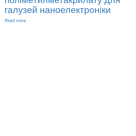
галузей наноелектроніки
Read more
about
Виготовлення
й
адаптація
морфологічних
та
електричних
характеристик
гібридних
нанокомпозитів
нітриду
кремнію-
діоксиду
кремнію/
поліметилметакрилату
для
галузей
наноелектроніки