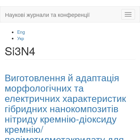
Skip
Наукові журнали та конференції
Toggl
to
naviga
main
content
Eng
Укр
Si3N4
Виготовлення й адаптація
морфологічних та
електричних характеристик
гібридних нанокомпозитів
нітриду кремнію-діоксиду
кремнію/
поліметилметакрилату для