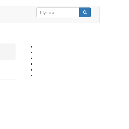
Search
form
Шукати