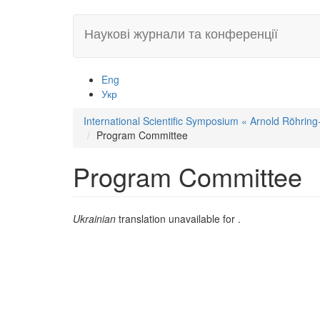
Skip
Наукові журнали та конференції
to
main
content
Eng
Укр
International Scientific Symposium « Arnold Röhring-
Program Committee
Program Committee
Ukrainian
translation unavailable for
.