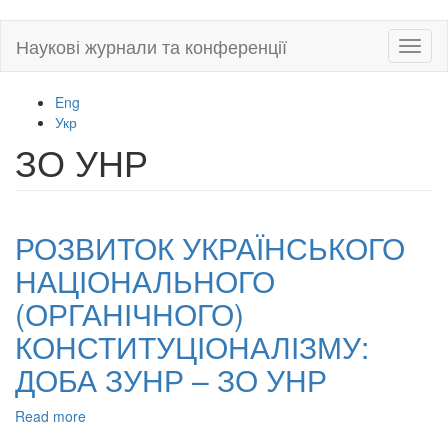
Skip
Наукові журнали та конференції
Toggl
to
naviga
main
content
Eng
Укр
ЗО УНР
РОЗВИТОК УКРАЇНСЬКОГО
НАЦІОНАЛЬНОГО
(ОРГАНІЧНОГО)
КОНСТИТУЦІОНАЛІЗМУ:
ДОБА ЗУНР – ЗО УНР
Read more
about
РОЗВИТОК