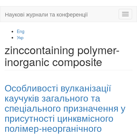
Skip
Наукові журнали та конференції
Toggl
to
naviga
main
content
Eng
Укр
zinccontaining polymer-
inorganic composite
Особливості вулканізації
каучуків загального та
спеціального призначення у
присутності цинквмісного
полімер-неорганічного