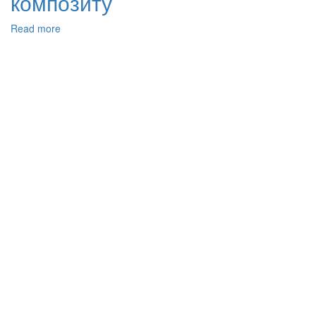
композиту
Read more
about
Особливості
вулканізації
каучуків
загального
та
спеціального
призначення
у
присутності
цинквмісного
полімер-
неорганічного
композиту