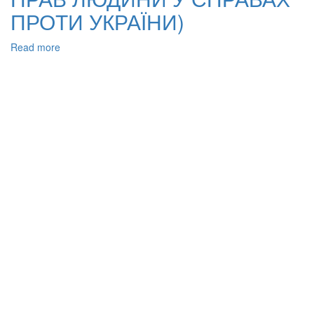
ПРОТИ УКРАЇНИ)
Read more
about
МОЖЛИВОСТІ
ВДОСКОНАЛЕННЯ
НАЦІОНАЛЬНИХ
ГАРАНТІЙ
ПРАВОЗАХИСТУ
(ЗА
МАТЕРІАЛАМИ
ПРАКТИКИ
ЄВРОПЕЙСЬКОГО
СУДУ
З
ПРАВ
ЛЮДИНИ
У
СПРАВАХ
ПРОТИ
УКРАЇНИ)