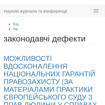
Skip
Наукові журнали та конференції
Toggl
to
naviga
main
content
Eng
Укр
законодавчі дефекти
МОЖЛИВОСТІ
ВДОСКОНАЛЕННЯ
НАЦІОНАЛЬНИХ ГАРАНТІЙ
ПРАВОЗАХИСТУ (ЗА
МАТЕРІАЛАМИ ПРАКТИКИ
ЄВРОПЕЙСЬКОГО СУДУ З
ПРАВ ЛЮДИНИ У СПРАВАХ