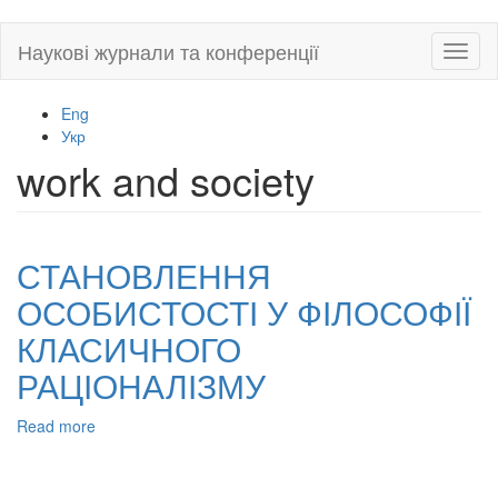
Skip
Наукові журнали та конференції
Toggl
to
naviga
main
content
Eng
Укр
work and society
СТАНОВЛЕННЯ
ОСОБИСТОСТІ У ФІЛОСОФІЇ
КЛАСИЧНОГО
РАЦІОНАЛІЗМУ
Read more
about
СТАНОВЛЕННЯ
ОСОБИСТОСТІ
У