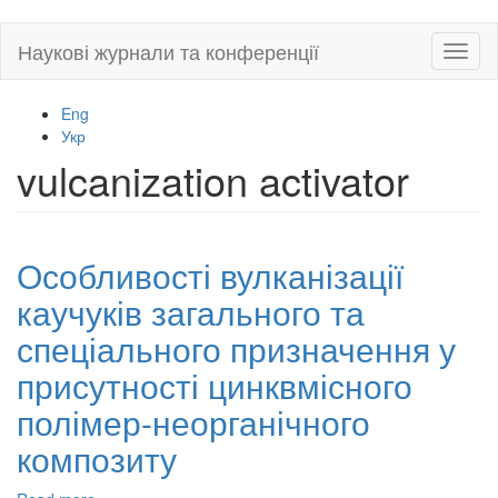
Skip
Наукові журнали та конференції
Toggl
to
naviga
main
content
Eng
Укр
vulcanization activator
Особливості вулканізації
каучуків загального та
спеціального призначення у
присутності цинквмісного
полімер-неорганічного
композиту