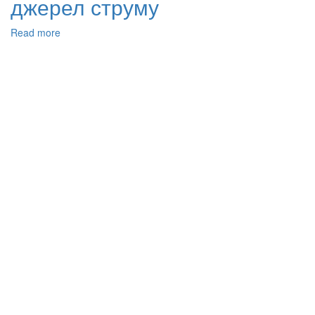
джерел струму
Read more
about
Структура
та
властивості
композитних
вуглець-
керамічних
покриттів
для
катодів
сучасних
хімічних
джерел
струму