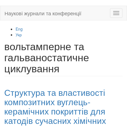
Skip
Наукові журнали та конференції
Toggl
to
naviga
main
content
Eng
Укр
вольтамперне та
гальваностатичне
циклування
Структура та властивості
композитних вуглець-
керамічних покриттів для
катодів сучасних хімічних