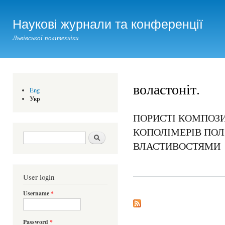
Ski
mai
Наукові журнали та конференції
con
Львівської політехніки
воластоніт.
Eng
Укр
ПОРИСТІ КОМПОЗ
КОПОЛІМЕРІВ ПОЛ
Search form
Шукати
ВЛАСТИВОСТЯМИ
User login
Username
*
Password
*