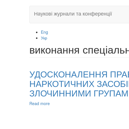
Skip
Наукові журнали та конференції
to
main
content
Eng
Укр
виконання спеціаль
УДОСКОНАЛЕННЯ ПРА
НАРКОТИЧНИХ ЗАСОБІ
ЗЛОЧИННИМИ ГРУПАМ
Read more
about
УДОСКОНАЛЕННЯ
ПРАВОВИХ
ОСНОВ
ВИЯВЛЕННЯ