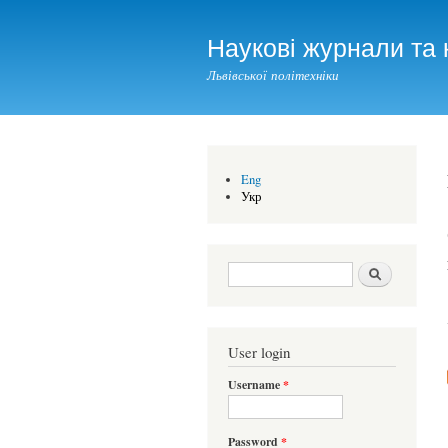
Наукові журнали та 
Львівської політехніки
Eng
Укр
Search form
Шукати
User login
Username
*
Password
*