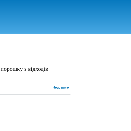
порошку з відходів
about
Read more
Особливості
одержання
електролітичного
залізного
порошку з
відходів
прокатного
виробництва