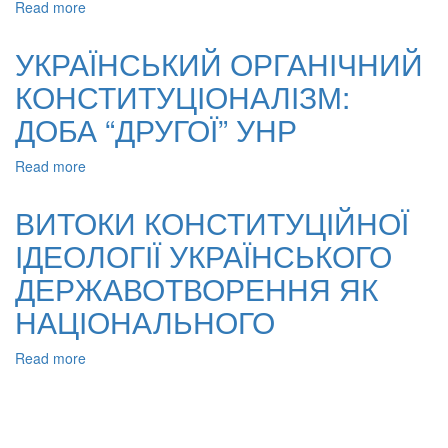
Read more
about
УКРАЇНСЬКИЙ
КОНСТИТУЦІОНАЛІЗМ
УКРАЇНСЬКИЙ ОРГАНІЧНИЙ
ЯК
КОНСТИТУЦІОНАЛІЗМ:
ДЕРЖАВНО-
ПРАВОВА
ДОБА “ДРУГОЇ” УНР
ПРАКТИКА:
ДОБА
Read more
about
“ПЕРШОЇ”
УКРАЇНСЬКИЙ
УНР
ОРГАНІЧНИЙ
ВИТОКИ КОНСТИТУЦІЙНОЇ
КОНСТИТУЦІОНАЛІЗМ:
ІДЕОЛОГІЇ УКРАЇНСЬКОГО
ДОБА
“ДРУГОЇ”
ДЕРЖАВОТВОРЕННЯ ЯК
УНР
НАЦІОНАЛЬНОГО
Read more
about
ВИТОКИ
КОНСТИТУЦІЙНОЇ
ІДЕОЛОГІЇ
УКРАЇНСЬКОГО