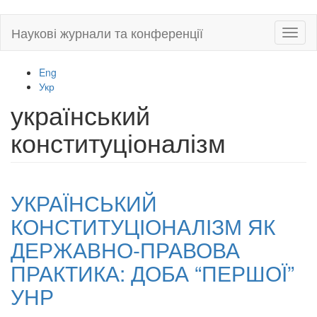
Skip
Наукові журнали та конференції
Toggl
to
naviga
main
content
Eng
Укр
український
конституціоналізм
УКРАЇНСЬКИЙ
КОНСТИТУЦІОНАЛІЗМ ЯК
ДЕРЖАВНО-ПРАВОВА
ПРАКТИКА: ДОБА “ПЕРШОЇ”
УНР