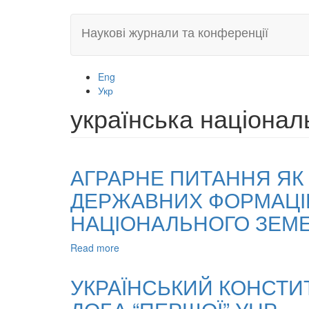
Skip
Наукові журнали та конференції
to
main
content
Eng
Укр
українська націонал
АГРАРНЕ ПИТАННЯ ЯК 
ДЕРЖАВНИХ ФОРМАЦІЙ 
НАЦІОНАЛЬНОГО ЗЕМ
Read more
about
АГРАРНЕ
ПИТАННЯ
УКРАЇНСЬКИЙ КОНСТИ
ЯК
ФАКТОР