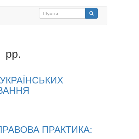
Search
form
Шукати
 рр.
 УКРАЇНСЬКИХ
УВАННЯ
ПРАВОВА ПРАКТИКА: