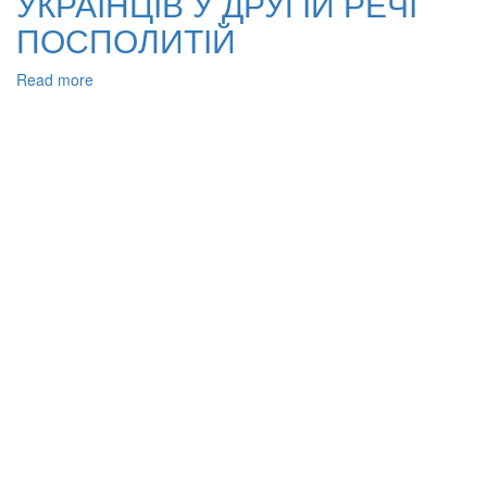
УКРАЇНЦІВ У ДРУГІЙ РЕЧІ
ПОСПОЛИТІЙ
Read more
about
АДВОКАТСЬКА
ТА
ГРОМАДСЬКО-
ПОЛІТИЧНА
ДІЯЛЬНІСТЬ
ВОЛОДИМИРА
СТАРОСОЛЬСЬКОГО
ІЗ
ЗАХИСТУ
МОВНИХ
ПРАВ
УКРАЇНЦІВ
У
ДРУГІЙ
РЕЧІ
ПОСПОЛИТІЙ