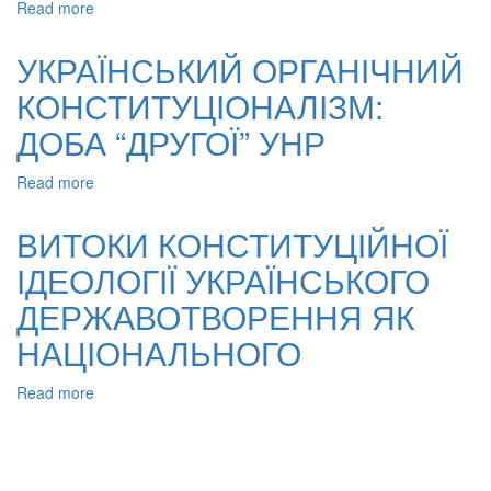
Read more
about
УКРАЇНСЬКИЙ
КОНСТИТУЦІОНАЛІЗМ
УКРАЇНСЬКИЙ ОРГАНІЧНИЙ
ЯК
КОНСТИТУЦІОНАЛІЗМ:
ДЕРЖАВНО-
ПРАВОВА
ДОБА “ДРУГОЇ” УНР
ПРАКТИКА:
ДОБА
Read more
about
“ПЕРШОЇ”
УКРАЇНСЬКИЙ
УНР
ОРГАНІЧНИЙ
ВИТОКИ КОНСТИТУЦІЙНОЇ
КОНСТИТУЦІОНАЛІЗМ:
ІДЕОЛОГІЇ УКРАЇНСЬКОГО
ДОБА
“ДРУГОЇ”
ДЕРЖАВОТВОРЕННЯ ЯК
УНР
НАЦІОНАЛЬНОГО
Read more
about
ВИТОКИ
КОНСТИТУЦІЙНОЇ
ІДЕОЛОГІЇ
УКРАЇНСЬКОГО