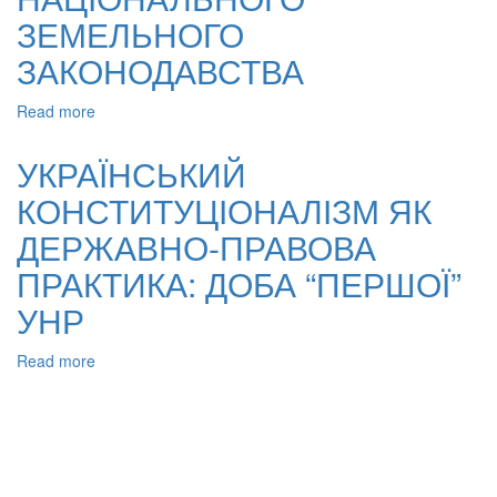
ЗЕМЕЛЬНОГО
ЗАКОНОДАВСТВА
Read more
about
АГРАРНЕ
ПИТАННЯ
УКРАЇНСЬКИЙ
ЯК
КОНСТИТУЦІОНАЛІЗМ ЯК
ФАКТОР
ПРАВОВОЇ
ДЕРЖАВНО-ПРАВОВА
ПОЛІТИКИ
УКРАЇНСЬКИХ
ПРАКТИКА: ДОБА “ПЕРШОЇ”
ДЕРЖАВНИХ
УНР
ФОРМАЦІЙ
(1917–
1921
Read more
about
рр.):
УКРАЇНСЬКИЙ
ЗАПОЧАТКУВАННЯ
КОНСТИТУЦІОНАЛІЗМ
НАЦІОНАЛЬНОГО
ЯК
ЗЕМЕЛЬНОГО
ДЕРЖАВНО-
ЗАКОНОДАВСТВА
ПРАВОВА
ПРАКТИКА: