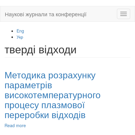
Skip
Наукові журнали та конференції
Toggl
to
naviga
main
content
Eng
Укр
тверді відходи
Методика розрахунку
параметрів
високотемпературного
процесу плазмової
переробки відходів
Read more
about
Методика