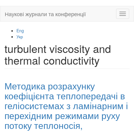
Skip
Наукові журнали та конференції
Toggl
to
naviga
main
content
Eng
Укр
turbulent viscosity and
thermal conductivity
Методика розрахунку
коефіцієнта теплопередачі в
геліосистемах з ламінарним і
перехідним режимами руху
потоку теплоносія,