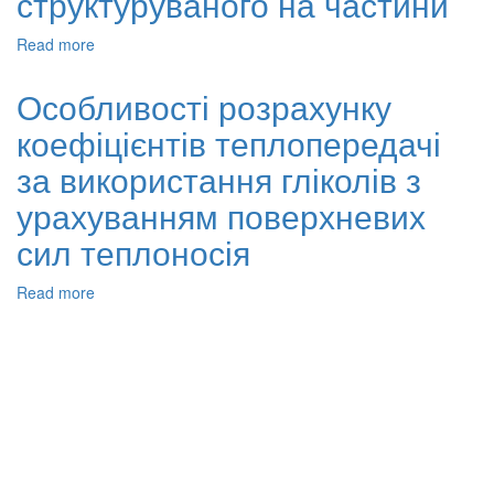
структуруваного на частини
Read more
about
Методика
розрахунку
Особливості розрахунку
коефіцієнта
коефіцієнтів теплопередачі
теплопередачі
в
за використання гліколів з
геліосистемах
з
урахуванням поверхневих
ламінарним
сил теплоносія
і
перехідним
режимами
Read more
about
руху
Особливості
потоку
розрахунку
теплоносія,
коефіцієнтів
структуруваного
теплопередачі
на
за
частини
використання
гліколів
з
урахуванням