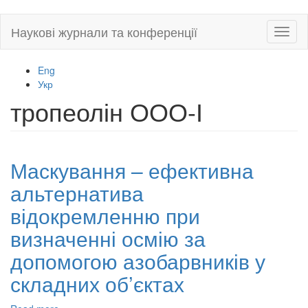
Skip
Наукові журнали та конференції
Toggl
to
naviga
main
content
Eng
Укр
тропеолін ООО-І
Маскування – ефективна
альтернатива
відокремленню при
визначенні осмію за
допомогою азобарвників у
складних об’єктах