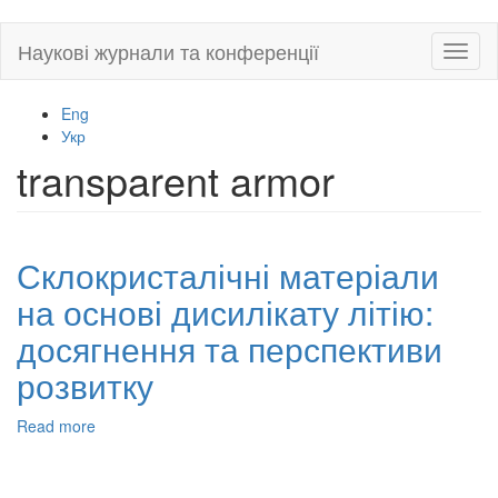
Skip
Наукові журнали та конференції
Toggl
to
naviga
main
content
Eng
Укр
transparent armor
Склокристалічні матеріали
на основі дисилікату літію:
досягнення та перспективи
розвитку
Read more
about
Склокристалічні
матеріали
на